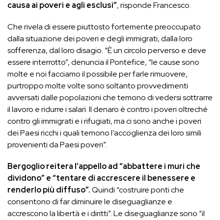
causa ai poveri e agli esclusi”
, risponde Francesco.
Che rivela di essere piuttosto fortemente preoccupato
dalla situazione dei poveri e degli immigrati, dalla loro
sofferenza, dal loro disagio. “È un circolo perverso e deve
essere interrotto”, denuncia il Pontefice, “le cause sono
molte e noi facciamo il possibile per farle rimuovere,
purtroppo molte volte sono soltanto provvedimenti
avversati dalle popolazioni che temono di vedersi sottrarre
il lavoro e ridurre i salari. Il denaro è contro i poveri oltreché
contro gli immigrati e i rifugiati, ma ci sono anche i poveri
dei Paesi ricchi i quali temono l’accoglienza dei loro simili
provenienti da Paesi poveri”.
Bergoglio reitera l’appello ad “abbattere i muri che
dividono” e “tentare di accrescere il benessere e
renderlo più diffuso”.
Quindi “costruire ponti che
consentono di far diminuire le diseguaglianze e
accrescono la libertà e i diritti”. Le diseguaglianze sono “il