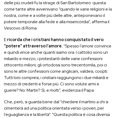
delle più crudeli fu la strage di San Bartolomeo: questa
come tante altre avvenivano “quando le varie religioni e la
nostra, come e a volte più delle altre, anteponevano il
potere temporale alla fede e alla misericordia”, afferma il
Vescovo di Roma.
E
ricorda che i cristiani hanno conquistato il vero
“potere” attraverso l’amore.
“Spesso l’amore convince
e quindi vince anche quanti siamo ora. I cattolici sono un
miliardo e mezzo, i protestanti delle varie confessioni
ottocento milioni; gli ortodossi sono trecentomila, poi ci
sono le altre confessioni come anglicani, valdesi, coopti.
Tutti loro compresi, i cristiani raggiungono i due miliardi e
mezzo di credenti e forse più. Ci sono volute armi e
guerre? No. Martiri? Sì, e molti”, evidenzia il Papa.
Che, però, si guarda bene dal “chiedere il martirio a chi si
cimenterà ad una politica orientata verso i poveri, per
l’eguaglianza e la libertà”. “Questa politica è cosa diversa