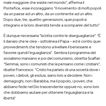
male maggiore che esiste nel mondo”, afferma il
Pontefice, esse incoraggiano “il movimento di molti popoli
da un paese ad un altro, da un continente ad un altro.
Dopo due, tre, quattro generazioni, quei popoli si
integrano e la loro diversità tende a scomparire del tutto”.
È dunque necessaria “la lotta contro le diseguaglianze”. “È
il danaro che le crea – sottolinea il Papa – ed è contro quei
provvedimenti che tendono a livellare il benessere e
favorire quindi l’eguaglianza”.
Sembra il programma del
socialismo marxiano e poi del comunismo, obietta Scalfari.
“Semmai, sono i comunisti che la pensano come i cristiani”,
ribatte Francesco. “Cristo ha parlato di una società dove i
poveri, i deboli, gli esclusi, siano loro a decidere. Non i
demagoghi, non i Barabba, ma il popolo, i poveri, che
abbiano fede nel Dio trascendente oppure no, sono loro
che dobbiamo aiutare per ottenere l’eguaglianza e la
libertà”.