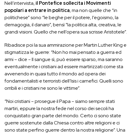
Nell’intervista,
il Pontefice sollecita i Movimenti
popolari a entrare in politica
, ma non quelle che “in
politichese” sono “le beghe per il potere, l’egoismo, la
demagogia, il danaro”, bensì “la politica alta, creativa, le
grandi visioni. Quello che nell’opera sua scrisse Aristotele”.
Ribadisce poi la sua ammirazione per Martin Luther King e
stigmatizza le guerre: “Non ho mai pensato a guerra ed
armi – dice – Il sangue sì, può essere sparso, ma saranno
eventualmente i cristiani ad essere martirizzati come sta
avvenendo in quasi tutto il mondo ad opera dei
fondamentalisti e terroristi dell’Isis i carnefici. Quelli sono
orribili e i cristiani ne sono le vittime”.
“Noi cristiani – prosegue il Papa – siamo sempre stati
martiri, eppure la nostra fede nel corso dei secoli ha
conquistato gran parte del mondo. Certo ci sono state
guerre sostenute dalla Chiesa contro altre religioni e ci
sono state perfino guerre dentro la nostra religione”. Una