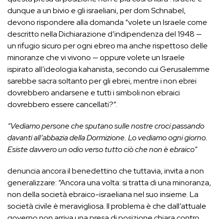
dunque a un bivio e gli israeliani, per dom Schnabel,
devono rispondere alla domanda “volete un Israele come
descritto nella Dichiarazione d’indipendenza del 1948 —
un rifugio sicuro per ogni ebreo ma anche rispettoso delle
minoranze che vi vivono — oppure volete un Israele
ispirato all’ideologia kahanista, secondo cui Gerusalemme
sarebbe sacra soltanto per gli ebrei, mentre i non ebrei
dovrebbero andarsene e tutti i simboli non ebraici
dovrebbero essere cancellati?”.
“Vediamo persone che sputano sulle nostre croci passando
davanti all’abbazia della Dormizione. Lo vediamo ogni giorno.
Esiste davvero un odio verso tutto ciò che non è ebraico”
denuncia ancora il benedettino che tuttavia, invita a non
generalizzare: “Ancora una volta: si tratta di una minoranza,
non della società ebraico-israeliana nel suo insieme. La
società civile è meravigliosa. Il problema è che dall’attuale
governo non arriva una presa di posizione chiara contro