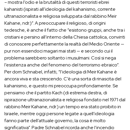
– mostra l’odio e la brutalità di questi terroristi ebrei
kahanisti (ispirati all’ideologia del kahanismo, corrente
ultranazionalista e religiosa sviluppata dal rabbino Meir
Kahane, ndr.)”. A preoccupare il religioso, di origini
tedesche, è anche il fatto che “esistono gruppi, anche tra i
cristiani e persino all’interno della Chiesa cattolica, convinti
di conoscere perfettamente la realtà del Medio Oriente —
pur non essendoci magari mai stati — e secondo cui il
problema sarebbero soltanto i musulmani. Così si nega
l’esistenza anche del fenomeno del terrorismo ebraico”.
Per dom Schnabel, infatti, “l’ideologia di Meir Kahane è
ancora viva e sta crescendo. C’è una sorta di rinascita del
kahanismo, e questo mi preoccupa profondamente. Se
pensiamo che il partito Kach (di estrema destra, di
ispirazione ultranazionalista e religiosa fondato nel 1971 dal
rabbino Meir Kahane, ndr.) un tempo era stato proibito in
Israele, mentre oggi persone legate a quell’ideologia
fanno parte dell’attuale governo, la cosa è molto
significativa”. Padre Schnabel ricorda anche l’incendio