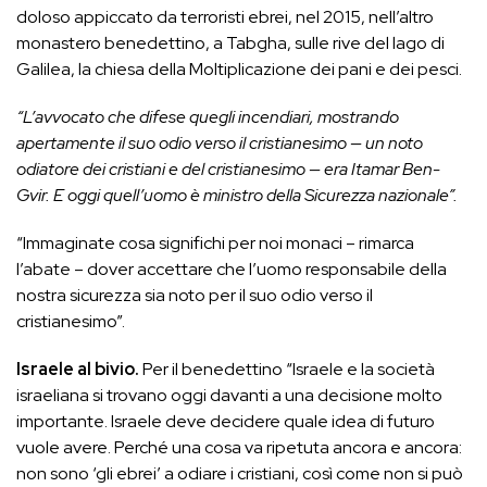
doloso appiccato da terroristi ebrei, nel 2015, nell’altro
monastero benedettino, a Tabgha, sulle rive del lago di
Galilea, la chiesa della Moltiplicazione dei pani e dei pesci.
“L’avvocato che difese quegli incendiari, mostrando
apertamente il suo odio verso il cristianesimo — un noto
odiatore dei cristiani e del cristianesimo — era Itamar Ben-
Gvir. E oggi quell’uomo è ministro della Sicurezza nazionale”.
“Immaginate cosa significhi per noi monaci – rimarca
l’abate – dover accettare che l’uomo responsabile della
nostra sicurezza sia noto per il suo odio verso il
cristianesimo”.
Israele al bivio.
Per il benedettino “Israele e la società
israeliana si trovano oggi davanti a una decisione molto
importante. Israele deve decidere quale idea di futuro
vuole avere. Perché una cosa va ripetuta ancora e ancora:
non sono ‘gli ebrei’ a odiare i cristiani, così come non si può