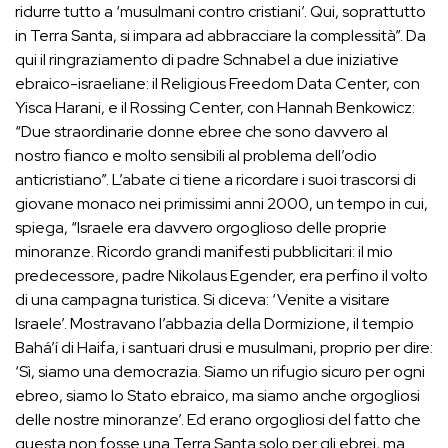
ridurre tutto a ‘musulmani contro cristiani’. Qui, soprattutto
in Terra Santa, si impara ad abbracciare la complessità”. Da
qui il ringraziamento di padre Schnabel a due iniziative
ebraico-israeliane: il Religious Freedom Data Center, con
Yisca Harani, e il Rossing Center, con Hannah Benkowicz:
“Due straordinarie donne ebree che sono davvero al
nostro fianco e molto sensibili al problema dell’odio
anticristiano”. L’abate ci tiene a ricordare i suoi trascorsi di
giovane monaco nei primissimi anni 2000, un tempo in cui,
spiega, “Israele era davvero orgoglioso delle proprie
minoranze. Ricordo grandi manifesti pubblicitari: il mio
predecessore, padre Nikolaus Egender, era perfino il volto
di una campagna turistica. Si diceva: ‘Venite a visitare
Israele’. Mostravano l’abbazia della Dormizione, il tempio
Bahá’í di Haifa, i santuari drusi e musulmani, proprio per dire:
‘Sì, siamo una democrazia. Siamo un rifugio sicuro per ogni
ebreo, siamo lo Stato ebraico, ma siamo anche orgogliosi
delle nostre minoranze’. Ed erano orgogliosi del fatto che
questa non fosse una Terra Santa solo per gli ebrei, ma