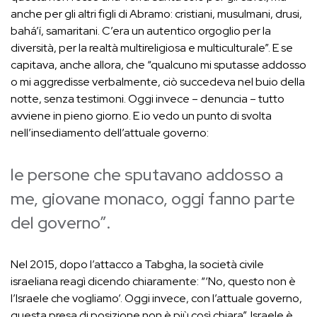
anche per gli altri figli di Abramo: cristiani, musulmani, drusi,
bahá’í, samaritani. C’era un autentico orgoglio per la
diversità, per la realtà multireligiosa e multiculturale”. E se
capitava, anche allora, che “qualcuno mi sputasse addosso
o mi aggredisse verbalmente, ciò succedeva nel buio della
notte, senza testimoni. Oggi invece – denuncia – tutto
avviene in pieno giorno. E io vedo un punto di svolta
nell’insediamento dell’attuale governo:
le persone che sputavano addosso a
me, giovane monaco, oggi fanno parte
del governo”.
Nel 2015, dopo l’attacco a Tabgha, la società civile
israeliana reagì dicendo chiaramente: “‘No, questo non è
l’Israele che vogliamo’. Oggi invece, con l’attuale governo,
questa presa di posizione non è più così chiara”. Israele è