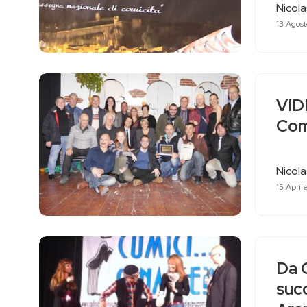
Nicol
13 Agost
VID
Com
Nicol
15 April
Da C
succ