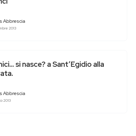
nci
as Abbrescia
mbre 2013
ci… si nasce? a Sant’Egidio alla
ata.
as Abbrescia
to 2013