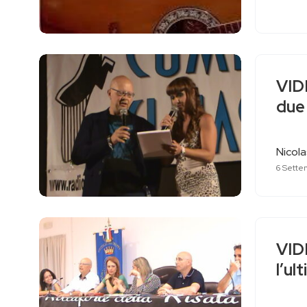
VIDE
due 
Nicol
6 Sette
VIDE
l’ul