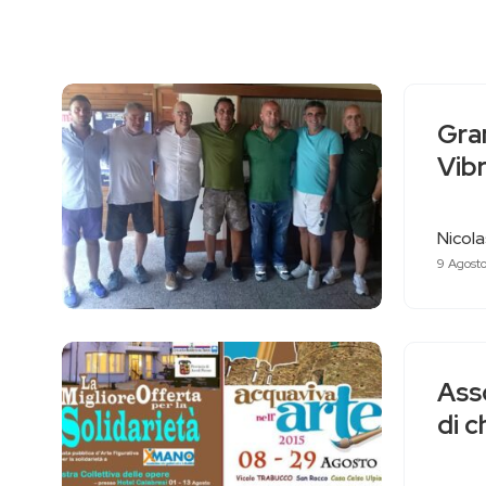
Gran
Vib
Nicol
9 Agost
Asso
di c