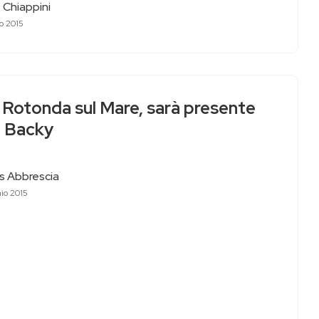
 Chiappini
o 2015
 Rotonda sul Mare, sarà presente
 Backy
as Abbrescia
io 2015