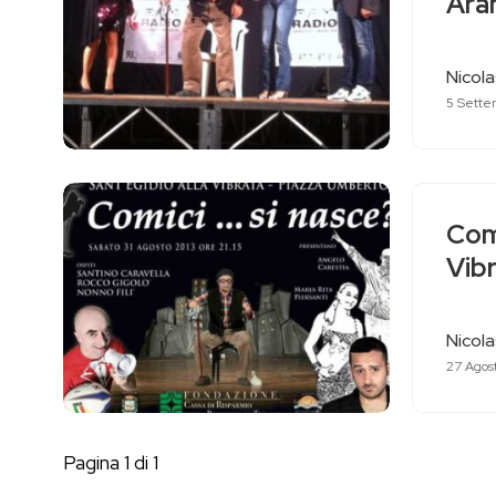
Ara
Nicol
5 Sette
Comi
Vibr
Nicol
27 Agos
Pagina 1 di 1