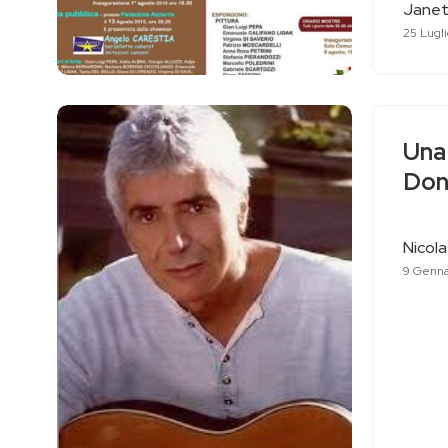
Janet
25 Lugli
Una
Don
Nicol
9 Genna