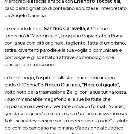
Memorabile il faccia a faccia con
Lisandro Toccacielli,
caso paradigmatico di contadino abruzzese, interpretato
da Angelo Carestia.
In secondo luogo,
Santino Caravella,
il 30 enne
“precario”di “Made in sud”, foggiano trapiantato a Roma
con la sua comicità originale, tagliente, fatta di umorismo,
satira, divertenti parodie,e la sua voglia di comunicare e
coinvolgere gli spettatori attraverso monologhi che
piacciono e stupiscono.
In terzo luogo, l’ospite più illustre, Infine le incursioni al
grido di “Donne!”di
Rocco Ciarmoli, “Rocco il gigolò”,
volto noto della trasmissione Zelig, con la sua tutina rossa,
il suo immancabile megafono e le sue battute che
impazzano sul web e diventate ormai un format. “
Uomini,
questa sera quando tornate a casa date una carezza ai vostri
figli …ricordatevi sempre che io potrei essere il padre
” il saluto
del comico campano ma romano d’adozione al pubblico