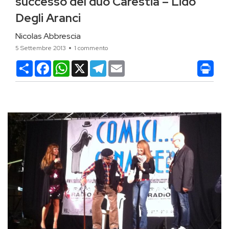
successo del duo Carestia – Lido
Degli Aranci
Nicolas Abbrescia
5 Settembre 2013
1 commento
Condividi
Facebook
WhatsApp
X
Telegram
Email