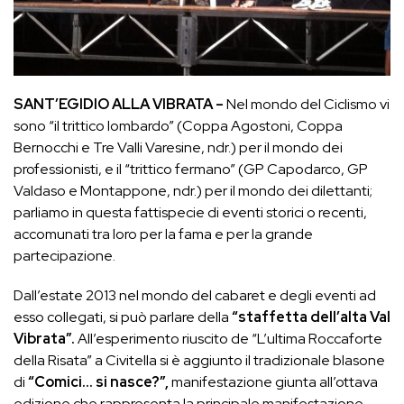
SANT’EGIDIO ALLA VIBRATA
–
Nel mondo del Ciclismo vi
sono “il trittico lombardo” (Coppa Agostoni, Coppa
Bernocchi e Tre Valli Varesine, ndr.) per il mondo dei
professionisti, e il “trittico fermano” (GP Capodarco, GP
Valdaso e Montappone, ndr.) per il mondo dei dilettanti;
parliamo in questa fattispecie di eventi storici o recenti,
accomunati tra loro per la fama e per la grande
partecipazione.
Dall’estate 2013 nel mondo del cabaret e degli eventi ad
esso collegati, si può parlare della
“staffetta dell’alta Val
Vibrata”.
All’esperimento riuscito de “L’ultima Roccaforte
della Risata” a Civitella si è aggiunto il tradizionale blasone
di
“Comici… si nasce?”,
manifestazione giunta all’ottava
edizione che rappresenta la principale manifestazione