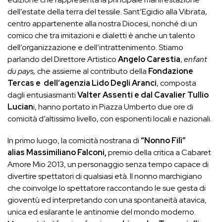
dell’estate della terra del tessile. Sant’Egidio alla Vibrata,
centro appartenente alla nostra Diocesi, nonché di un
comico che tra imitazioni e dialetti è anche un talento
dell’organizzazione e dell’intrattenimento. Stiamo
parlando del Direttore Artistico
Angelo Carestia
,
enfant
du pays,
che assieme al contributo della
Fondazione
Tercas e dell’agenzia Lido Degli Aranci
, composta
dagli entusiasmanti
Valter Assenti e dal Cavalier Tullio
Lucian
i, hanno portato in Piazza Umberto due ore di
comicità d’altissimo livello, con esponenti locali e nazionali.
In primo luogo, la comicità nostrana di
“Nonno Filì”
alias Massimiliano Falconi,
premio della critica a Cabaret
Amore Mio 2013, un personaggio senza tempo capace di
divertire spettatori di qualsiasi età. Il nonno marchigiano
che coinvolge lo spettatore raccontando le sue gesta di
gioventù ed interpretando con una spontaneità atavica,
unica ed esilarante le antinomie del mondo moderno.