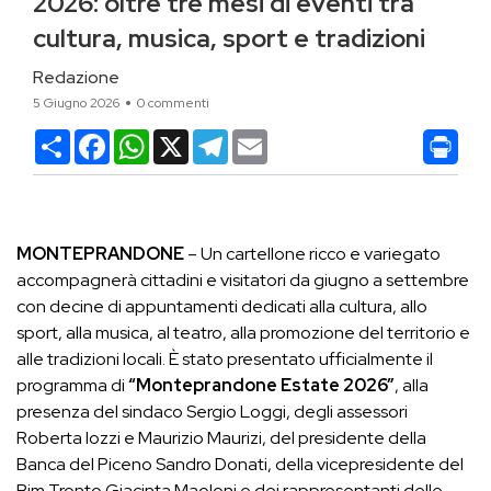
2026: oltre tre mesi di eventi tra
cultura, musica, sport e tradizioni
Redazione
5 Giugno 2026
0 commenti
Condividi
Facebook
WhatsApp
X
Telegram
Email
MONTEPRANDONE
– Un cartellone ricco e variegato
accompagnerà cittadini e visitatori da giugno a settembre
con decine di appuntamenti dedicati alla cultura, allo
sport, alla musica, al teatro, alla promozione del territorio e
alle tradizioni locali. È stato presentato ufficialmente il
programma di
“Monteprandone Estate 2026”
, alla
presenza del sindaco Sergio Loggi, degli assessori
Roberta Iozzi e Maurizio Maurizi, del presidente della
Banca del Piceno Sandro Donati, della vicepresidente del
Bim Tronto Giacinta Maoloni e dei rappresentanti delle