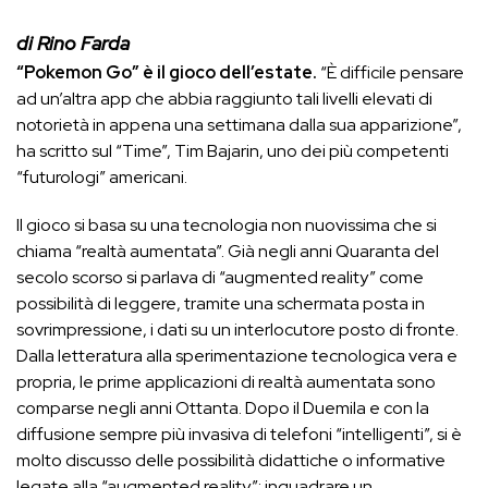
di Rino Farda
“Pokemon Go” è il gioco dell’estate.
“È difficile pensare
ad un’altra app che abbia raggiunto tali livelli elevati di
notorietà in appena una settimana dalla sua apparizione”,
ha scritto sul “Time”, Tim Bajarin, uno dei più competenti
“futurologi” americani.
Il gioco si basa su una tecnologia non nuovissima che si
chiama “realtà aumentata”. Già negli anni Quaranta del
secolo scorso si parlava di “augmented reality” come
possibilità di leggere, tramite una schermata posta in
sovrimpressione, i dati su un interlocutore posto di fronte.
Dalla letteratura alla sperimentazione tecnologica vera e
propria, le prime applicazioni di realtà aumentata sono
comparse negli anni Ottanta. Dopo il Duemila e con la
diffusione sempre più invasiva di telefoni “intelligenti”, si è
molto discusso delle possibilità didattiche o informative
legate alla “augmented reality”: inquadrare un