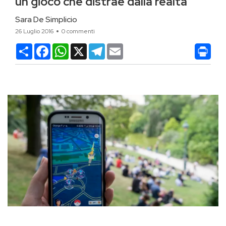
un gioco che distrae dalla realtà
Sara De Simplicio
26 Luglio 2016
0 commenti
Condividi
Facebook
WhatsApp
X
Telegram
Email