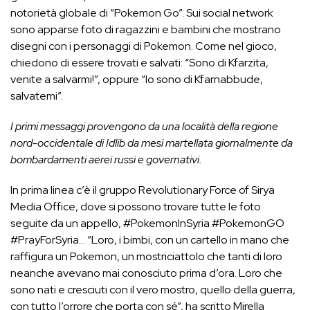
notorietà globale di “Pokemon Go”. Sui social network
sono apparse foto di ragazzini e bambini che mostrano
disegni con i personaggi di Pokemon. Come nel gioco,
chiedono di essere trovati e salvati: “Sono di Kfarzita,
venite a salvarmi!”, oppure “Io sono di Kfarnabbude,
salvatemi”.
I primi messaggi provengono da una località della regione
nord-occidentale di Idlib da mesi martellata giornalmente da
bombardamenti aerei russi e governativi.
In prima linea c’è il gruppo Revolutionary Force of Sirya
Media Office, dove si possono trovare tutte le foto
seguite da un appello, #PokemonInSyria #PokemonGO
#PrayForSyria… “Loro, i bimbi, con un cartello in mano che
raffigura un Pokemon, un mostriciattolo che tanti di loro
neanche avevano mai conosciuto prima d’ora. Loro che
sono nati e cresciuti con il vero mostro, quello della guerra,
con tutto l’orrore che porta con sé”, ha scritto Mirella