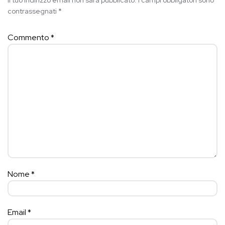
Il tuo indirizzo email non sarà pubblicato.
I campi obbligatori sono
contrassegnati
*
Commento
*
Nome
*
Email
*