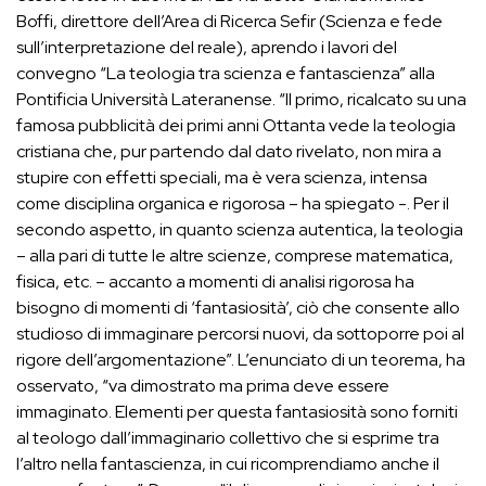
Boffi, direttore dell’Area di Ricerca Sefir (Scienza e fede
sull’interpretazione del reale), aprendo i lavori del
convegno “La teologia tra scienza e fantascienza” alla
Pontificia Università Lateranense. “Il primo, ricalcato su una
famosa pubblicità dei primi anni Ottanta vede la teologia
cristiana che, pur partendo dal dato rivelato, non mira a
stupire con effetti speciali, ma è vera scienza, intensa
come disciplina organica e rigorosa – ha spiegato -. Per il
secondo aspetto, in quanto scienza autentica, la teologia
– alla pari di tutte le altre scienze, comprese matematica,
fisica, etc. – accanto a momenti di analisi rigorosa ha
bisogno di momenti di ‘fantasiosità’, ciò che consente allo
studioso di immaginare percorsi nuovi, da sottoporre poi al
rigore dell’argomentazione”. L’enunciato di un teorema, ha
osservato, “va dimostrato ma prima deve essere
immaginato. Elementi per questa fantasiosità sono forniti
al teologo dall’immaginario collettivo che si esprime tra
l’altro nella fantascienza, in cui ricomprendiamo anche il