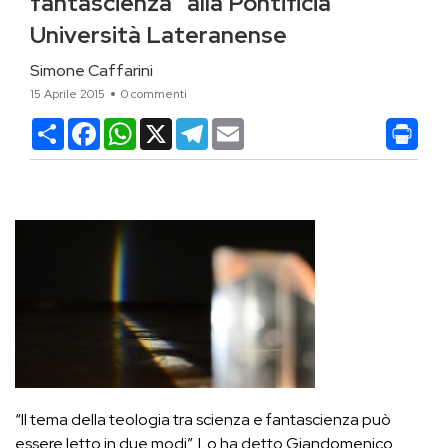
fantascienza” alla Pontificia
Università Lateranense
Simone Caffarini
15 Aprile 2015
0 commenti
Condividi
Facebook
WhatsApp
X
Telegram
Email
“Il tema della teologia tra scienza e fantascienza può
essere letto in due modi”. Lo ha detto Giandomenico