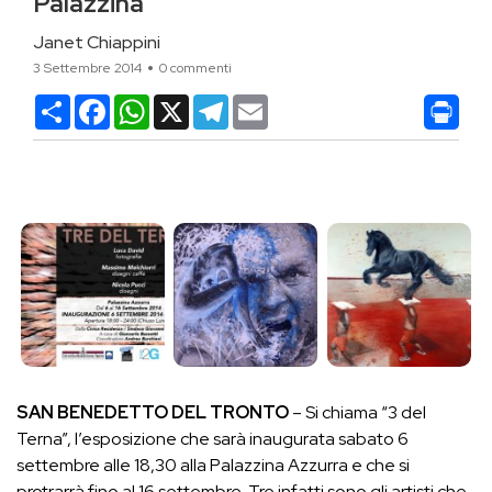
Palazzina
Janet Chiappini
3 Settembre 2014
0 commenti
Condividi
Facebook
WhatsApp
X
Telegram
Email
SAN BENEDETTO DEL TRONTO
– Si chiama “3 del
Terna”, l’esposizione che sarà inaugurata sabato 6
settembre alle 18,30 alla Palazzina Azzurra e che si
protrarrà fino al 16 settembre. Tre infatti sono gli artisti che