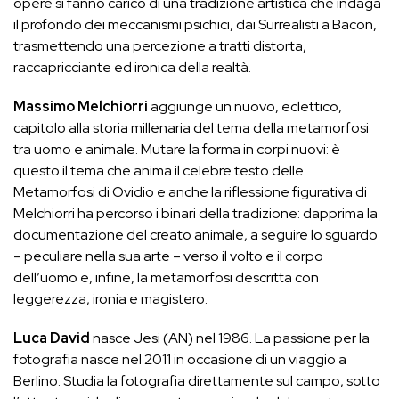
opere si fanno carico di una tradizione artistica che indaga
il profondo dei meccanismi psichici, dai Surrealisti a Bacon,
trasmettendo una percezione a tratti distorta,
raccapricciante ed ironica della realtà.
Massimo Melchiorri
aggiunge un nuovo, eclettico,
capitolo alla storia millenaria del tema della metamorfosi
tra uomo e animale. Mutare la forma in corpi nuovi: è
questo il tema che anima il celebre testo delle
Metamorfosi di Ovidio e anche la riflessione figurativa di
Melchiorri ha percorso i binari della tradizione: dapprima la
documentazione del creato animale, a seguire lo sguardo
– peculiare nella sua arte – verso il volto e il corpo
dell’uomo e, infine, la metamorfosi descritta con
leggerezza, ironia e magistero.
Luca David
nasce Jesi (AN) nel 1986. La passione per la
fotografia nasce nel 2011 in occasione di un viaggio a
Berlino. Studia la fotografia direttamente sul campo, sotto