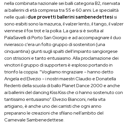
nella combinata nazionale sei balli categoria B2, riservata
ai ballerini di età compresa tra 55 e 60 anni. Le specialità
nelle quali i
due provetti ballerini sambenedettesi
si
sono esibiti sono la mazurca, il valzer lento, il tango, il valzer
viennese il fox trot e la polka. La gara si è svolta al
PalaSavelli di Porto San Giorgio e ad accompagnare il duo
rivierasco c’era un folto gruppo di sostenitori (una
cinquantina) giunti sugli spalti dell’impianto sangiorgese
con striscioni e tanto entusiasmo. Alla proclamazione dei
vincitori il gruppo di supporters è esploso portando in
trionfo la coppia. “Vogliamo ringraziare – hanno detto
Angela ed Elvezio – i nostri maestri Claudio e Donatella
Redenti della scuola di ballo Planet Dance 2000 e anche
ai ballerini del dancing Kiss Kiss che ci hanno sostenuto con
tantissimo entusiasmo”. Elvezio Bianconi, nella vita
artigiano, è anche uno dei carristi che ogni anno
preparano le creazioni che sfilano nell’ambito del
Carnevale Sambenedettese.