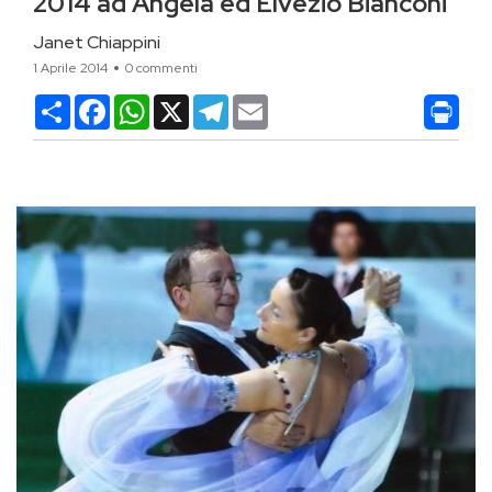
2014 ad Angela ed Elvezio Bianconi
Janet Chiappini
1 Aprile 2014
0 commenti
Condividi
Facebook
WhatsApp
X
Telegram
Email