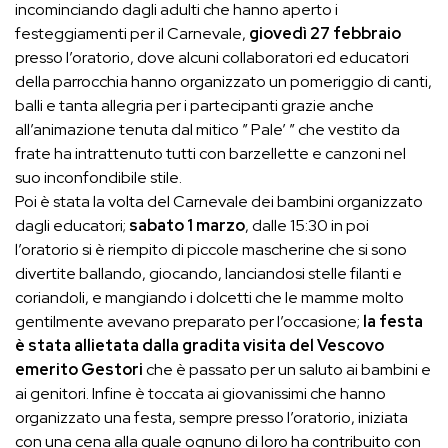
incominciando dagli adulti che hanno aperto i
festeggiamenti per il Carnevale,
giovedì 27 febbraio
presso l’oratorio, dove alcuni collaboratori ed educatori
della parrocchia hanno organizzato un pomeriggio di canti,
balli e tanta allegria per i partecipanti grazie anche
all’animazione tenuta dal mitico ” Pale’ ” che vestito da
frate ha intrattenuto tutti con barzellette e canzoni nel
suo inconfondibile stile.
Poi è stata la volta del Carnevale dei bambini organizzato
dagli educatori;
sabato 1 marzo
, dalle 15:30 in poi
l’oratorio si è riempito di piccole mascherine che si sono
divertite ballando, giocando, lanciandosi stelle filanti e
coriandoli, e mangiando i dolcetti che le mamme molto
gentilmente avevano preparato per l’occasione;
la festa
è stata allietata dalla gradita visita del Vescovo
emerito Gestori
che è passato per un saluto ai bambini e
ai genitori. Infine è toccata ai giovanissimi che hanno
organizzato una festa, sempre presso l’oratorio, iniziata
con una cena alla quale ognuno di loro ha contribuito con