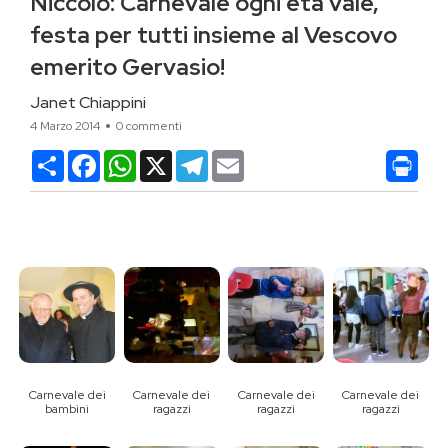
Niccolò: Carnevale ogni età vale,
festa per tutti insieme al Vescovo
emerito Gervasio!
Janet Chiappini
4 Marzo 2014
0 commenti
Condividi
Facebook
WhatsApp
X
Telegram
Email
Carnevale dei
Carnevale dei
Carnevale dei
Carnevale dei
bambini
ragazzi
ragazzi
ragazzi