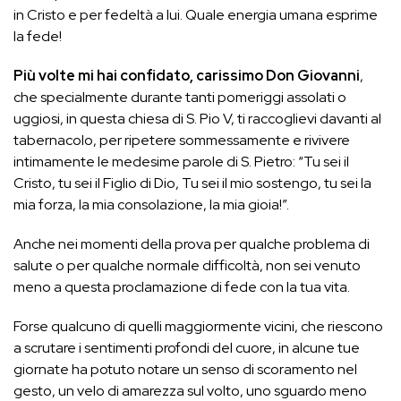
in Cristo e per fedeltà a lui. Quale energia umana esprime
la fede!
Più volte mi hai confidato, carissimo Don Giovanni
,
che specialmente durante tanti pomeriggi assolati o
uggiosi, in questa chiesa di S. Pio V, ti raccoglievi davanti al
tabernacolo, per ripetere sommessamente e rivivere
intimamente le medesime parole di S. Pietro: “Tu sei il
Cristo, tu sei il Figlio di Dio, Tu sei il mio sostengo, tu sei la
mia forza, la mia consolazione, la mia gioia!”.
Anche nei momenti della prova per qualche problema di
salute o per qualche normale difficoltà, non sei venuto
meno a questa proclamazione di fede con la tua vita.
Forse qualcuno di quelli maggiormente vicini, che riescono
a scrutare i sentimenti profondi del cuore, in alcune tue
giornate ha potuto notare un senso di scoramento nel
gesto, un velo di amarezza sul volto, uno sguardo meno