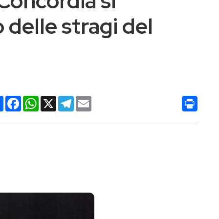
 Concordia si
o delle stragi del
Condividi
Facebook
WhatsApp
X
Telegram
Email