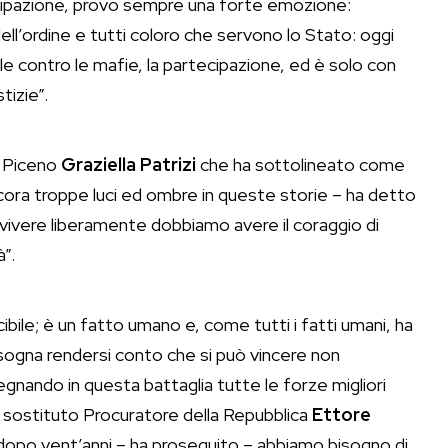
ecipazione, provo sempre una forte emozione:
ell’ordine e tutti coloro che servono lo Stato: oggi
le contro le mafie, la partecipazione, ed è solo con
tizie”.
i Piceno
Graziella Patrizi
che ha sottolineato come
ancora troppe luci ed ombre in queste storie – ha detto
 vivere liberamente dobbiamo avere il coraggio di
”.
bile; è un fatto umano e, come tutti i fatti umani, ha
bisogna rendersi conto che si può vincere non
gnando in questa battaglia tutte le forze migliori
o il sostituto Procuratore della Repubblica
Ettore
 dopo vent’anni – ha proseguito – abbiamo bisogno di