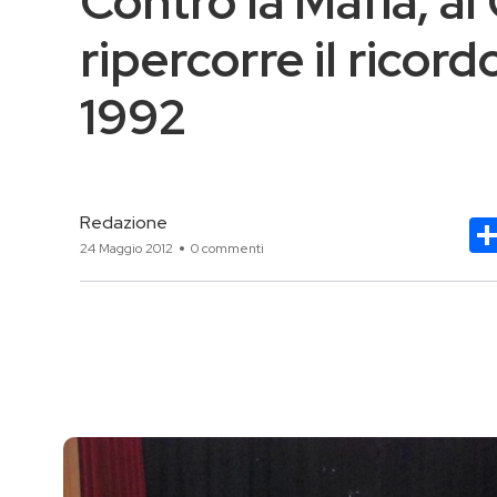
Contro la Mafia, al
ripercorre il ricord
1992
Redazione
24 Maggio 2012
0 commenti