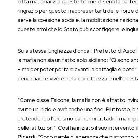
città ma, dinanzi a queste forme di sentita part
ringrazio per questo i rappresentanti delle forze d
serve la coesione sociale, la mobilitazione naziona
queste armi che lo Stato può sconfiggere le ingius
Sulla stessa lunghezza d’onda il Prefetto di Ascol
la mafia non sia un fatto solo siciliano: “Ci sono 
– ma per poter portare avanti la battaglia e poter
denunciare e vivere nella correttezza e nell’onestà
“Come disse Falcone, la mafia non è affatto invinci
avuto un inizio e avrà anche una fine. Piuttosto, 
pretendendo l’eroismo da inermi cittadini, ma impe
delle istituzioni”. Così ha iniziato il suo intervent
Picardi
. “Sono parole di speranza che purtroppo,