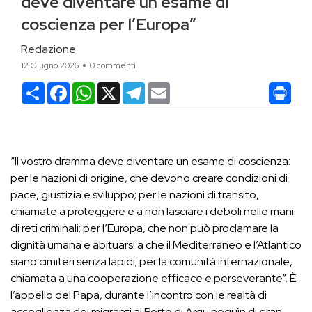
deve diventare un esame di
coscienza per l’Europa”
Redazione
12 Giugno 2026
0 commenti
Condividi
Facebook
WhatsApp
X
Telegram
Email
“Il vostro dramma deve diventare un esame di coscienza:
per le nazioni di origine, che devono creare condizioni di
pace, giustizia e sviluppo; per le nazioni di transito,
chiamate a proteggere e a non lasciare i deboli nelle mani
di reti criminali; per l’Europa, che non può proclamare la
dignità umana e abituarsi a che il Mediterraneo e l’Atlantico
siano cimiteri senza lapidi; per la comunità internazionale,
chiamata a una cooperazione efficace e perseverante”. È
l’appello del Papa, durante l’incontro con le realtà di
accoglienza dei migranti al Porto di Arguineguìn di gran