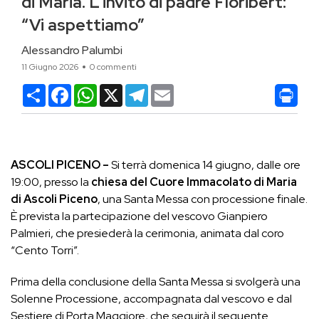
di Maria. L’invito di padre Floribert:
“Vi aspettiamo”
Alessandro Palumbi
11 Giugno 2026
0 commenti
Condividi
Facebook
WhatsApp
X
Telegram
Email
ASCOLI PICENO –
Si terrà domenica 14 giugno, dalle ore
19:00, presso la
chiesa del Cuore Immacolato di Maria
di Ascoli Piceno
, una Santa Messa con processione finale.
È prevista la partecipazione del vescovo Gianpiero
Palmieri, che presiederà la cerimonia, animata dal coro
“Cento Torri”.
Prima della conclusione della Santa Messa si svolgerà una
Solenne Processione, accompagnata dal vescovo e dal
Sestiere di Porta Maggiore, che seguirà il seguente