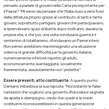
pensato a parlare di giovani nella Carta più importante per
il Paese? “Mi viene da pensare che l’Italia riuscì a venir fuori
dalla dittatura proprio grazie al contributo di tanti e tante
giovani, soprattutto partigiani; giovani che partecipavano,
si riprendevano spazi di libertà dopo molti anni, davano la
propria vita, e che poi, una volta conclusa la guerra e il
ventennio di totalitarismo, rifondavano un Paese intero.
Non penso avrebbero mai immaginato una situazione
odierna di grande difficoltà per la gioventù italiana,
numericamente inferiore rispetto gli adulti,
economicamente svantaggiata, socialmente
frammentata, assolutamente non ‘protetta’”.
Essere presenti, atto costituente.
A questo punto
Damiano imbastisce la sua risposta: “Nonostante le false
narrazioni che vogliono una gioventù sfiduciata e segnata
da apatia e disimpegno, credo che i padri e le madri
costituenti riconoscerebbero in questa generazione