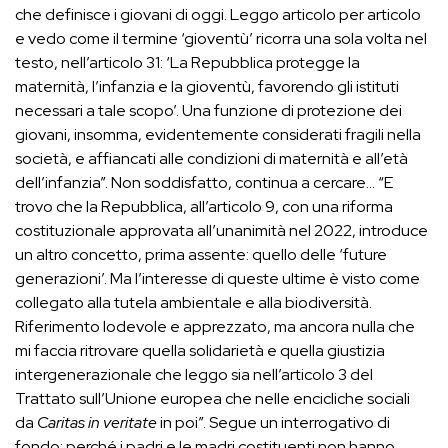
che definisce i giovani di oggi. Leggo articolo per articolo
e vedo come il termine ‘gioventù’ ricorra una sola volta nel
testo, nell’articolo 31: ‘La Repubblica protegge la
maternità, l’infanzia e la gioventù, favorendo gli istituti
necessari a tale scopo’. Una funzione di protezione dei
giovani, insomma, evidentemente considerati fragili nella
società, e affiancati alle condizioni di maternità e all’età
dell’infanzia”. Non soddisfatto, continua a cercare… “E
trovo che la Repubblica, all’articolo 9, con una riforma
costituzionale approvata all’unanimità nel 2022, introduce
un altro concetto, prima assente: quello delle ‘future
generazioni’. Ma l’interesse di queste ultime è visto come
collegato alla tutela ambientale e alla biodiversità.
Riferimento lodevole e apprezzato, ma ancora nulla che
mi faccia ritrovare quella solidarietà e quella giustizia
intergenerazionale che leggo sia nell’articolo 3 del
Trattato sull’Unione europea che nelle encicliche sociali
da
Caritas in veritate
in poi”. Segue un interrogativo di
fondo: perché i padri e le madri costituenti non hanno