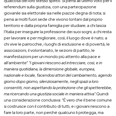
qualcosa del loro stesso spirito. Si pensi all’ultimo voto per il
referendum sulla giustizia, con una partecipazione
giovanile sia elettorale sia nelle piazze degna di nota; si
pensi ai molti fuori sede che vivono lontani dal proprio
territorio e dalla propria famiglia per studiare; a chi lascia
l’Italia per inseguire la professione dei suoi sogni; a chi resta
per lavorare e per migliorare, così, il luogo dove è nato; a
chi vive le parrocchie, i luoghi di esclusione e di povertà, le
associazioni, il volontariato, le sezioni di partito, le
manifestazioni per un mondo più attento alla pace e
all’ambiente”.
“I giovani riescono ad intrecciare, così, e in
maniera quotidiana, la dimensione globale, europea,
nazionale e locale, facendosi attori del cambiamento, agendo
giorno dopo giorno, silenziosamente, negli spazi a loro
consentiti, non aspettando la protezione che gli spetterebbe,
ma ricercando una giustizia sociale in maniera attiva”.
Quindi
una considerazione conclusiva: “È vero che il bene comune
si costruisce con il contributo di tutti, e i giovani riescono a
fare la loro parte, non perché qualcuno li protegga, ma