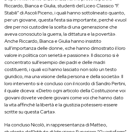
Riccardo, Bianca e Giulia, studenti del Liceo Classico “F.
Stabili” di Ascoli Piceno, i quali hanno sottolineato quanto,
per un giovane, questa festa sia importante, perché «vuol
dire per noi custodire la scelta di una generazione che
aveva conosciuto la guerra, la dittatura e la povertà».
Anche Riccardo, Bianca e Giulia hanno insistito
sull’importanza delle donne, «che hanno dimostrato il loro
valore in politica con serietà e passione». Il discorso si è
concentrato sull’esempio dei padri e delle madri
costituenti, i quali «ci hanno lasciato non solo un testo
giuridico, ma una visione della persona e della società». Il
loro intervento si è concluso con il ricordo di Sandro Pertini,
il quale diceva: «Dietro ogni articolo della Costituzione voi
giovani dovete vedere giovani come voi che hanno dato
la vita affinché la libertà e la giustizia potessero essere
scritte su questa Carta».
Ha concluso Nicolò, in rappresentanza di Matteo,
studente dell’Istituto di Istruzione Superiore “Guastaferro”