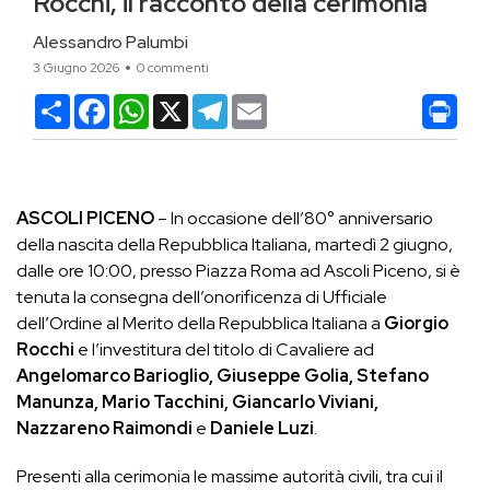
Rocchi, il racconto della cerimonia
Alessandro Palumbi
3 Giugno 2026
0 commenti
Condividi
Facebook
WhatsApp
X
Telegram
Email
ASCOLI PICENO
– In occasione dell’80° anniversario
della nascita della Repubblica Italiana, martedì 2 giugno,
dalle ore 10:00, presso Piazza Roma ad Ascoli Piceno, si è
tenuta la consegna dell’onorificenza di Ufficiale
dell’Ordine al Merito della Repubblica Italiana a
Giorgio
Rocchi
e l’investitura del titolo di Cavaliere ad
Angelomarco Barioglio, Giuseppe Golia, Stefano
Manunza, Mario Tacchini, Giancarlo Viviani,
Nazzareno Raimondi
e
Daniele Luzi
.
Presenti alla cerimonia le massime autorità civili, tra cui il