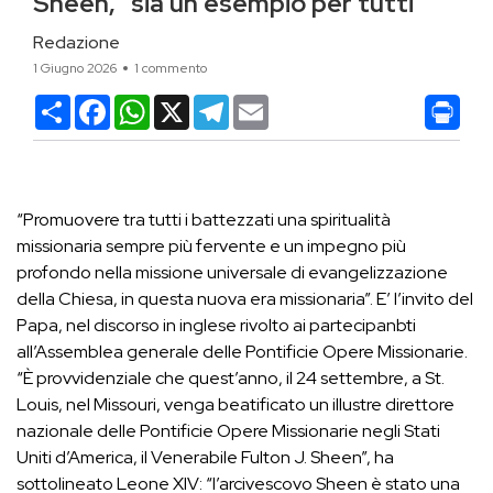
Sheen, “sia un esempio per tutti”
Redazione
1 Giugno 2026
1 commento
Condividi
Facebook
WhatsApp
X
Telegram
Email
“Promuovere tra tutti i battezzati una spiritualità
missionaria sempre più fervente e un impegno più
profondo nella missione universale di evangelizzazione
della Chiesa, in questa nuova era missionaria”. E’ l’invito del
Papa, nel discorso in inglese rivolto ai partecipanbti
all’Assemblea generale delle Pontificie Opere Missionarie.
“È provvidenziale che quest’anno, il 24 settembre, a St.
Louis, nel Missouri, venga beatificato un illustre direttore
nazionale delle Pontificie Opere Missionarie negli Stati
Uniti d’America, il Venerabile Fulton J. Sheen”, ha
sottolineato Leone XIV: “l’arcivescovo Sheen è stato una