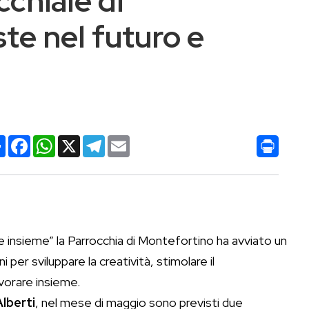
chiale di
te nel futuro e
Condividi
Facebook
WhatsApp
X
Telegram
Email
 insieme” la Parrocchia di Montefortino ha avviato un
 per sviluppare la creatività, stimolare il
vorare insieme.
Alberti
, nel mese di maggio sono previsti due