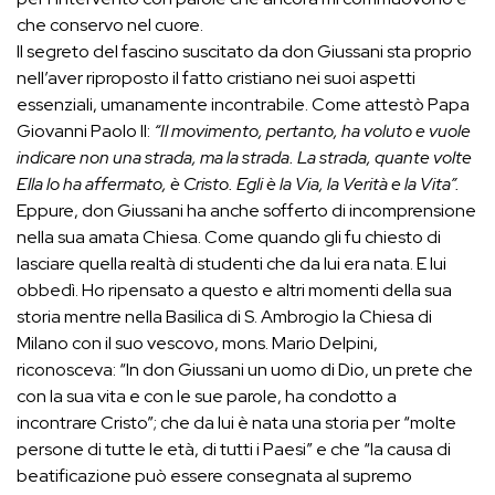
che conservo nel cuore.
Il segreto del fascino suscitato da don Giussani sta proprio
nell’aver riproposto il fatto cristiano nei suoi aspetti
essenziali, umanamente incontrabile. Come attestò Papa
Giovanni Paolo II:
“Il movimento, pertanto, ha voluto e vuole
indicare non una strada, ma la strada. La strada, quante volte
Ella lo ha affermato, è Cristo. Egli è la Via, la Verità e la Vita”.
Eppure, don Giussani ha anche sofferto di incomprensione
nella sua amata Chiesa. Come quando gli fu chiesto di
lasciare quella realtà di studenti che da lui era nata. E lui
obbedì. Ho ripensato a questo e altri momenti della sua
storia mentre nella Basilica di S. Ambrogio la Chiesa di
Milano con il suo vescovo, mons. Mario Delpini,
riconosceva: “In don Giussani un uomo di Dio, un prete che
con la sua vita e con le sue parole, ha condotto a
incontrare Cristo”; che da lui è nata una storia per “molte
persone di tutte le età, di tutti i Paesi” e che “la causa di
beatificazione può essere consegnata al supremo