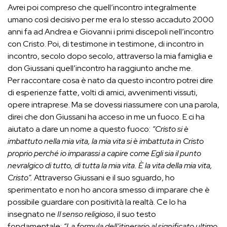
Avrei poi compreso che quell’incontro integralmente
umano così decisivo per me era lo stesso accaduto 2000
anni fa ad Andrea e Giovanni i primi discepoli nell’incontro
con Cristo. Poi, di testimone in testimone, di incontro in
incontro, secolo dopo secolo, attraverso la mia famiglia e
don Giussani quell’incontro ha raggiunto anche me.
Per raccontare cosa è nato da questo incontro potrei dire
di esperienze fatte, volti di amici, avvenimenti vissuti,
opere intraprese. Ma se dovessi riassumere con una parola,
direi che don Giussani ha acceso in me un fuoco. E ci ha
aiutato a dare un nome a questo fuoco:
“Cristo si è
imbattuto nella mia vita, la mia vita si è imbattuta in Cristo
proprio perché io imparassi a capire come Egli sia il punto
nevralgico di tutto, di tutta la mia vita. È la vita della mia vita,
Cristo”.
Attraverso Giussani e il suo sguardo, ho
sperimentato e non ho ancora smesso di imparare che è
possibile guardare con positività la realtà. Ce lo ha
insegnato ne
Il senso religioso
, il suo testo
fondamentale:
“La formula dell’itinerario al significato ultimo