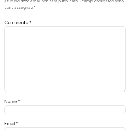
Il tuo indirizzo email non sarà pubblicato.
I campi obbligatori sono
contrassegnati
*
Commento
*
Nome
*
Email
*