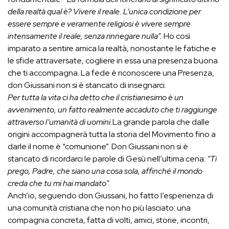
della realtà qual è? Vivere il reale. L’unica condizione per
essere sempre e veramente religiosi è vivere sempre
intensamente il reale, senza rinnegare nulla”.
Ho così
imparato a sentire amica la realtà, nonostante le fatiche e
le sfide attraversate, cogliere in essa una presenza buona
che ti accompagna. La fede è riconoscere una Presenza,
don Giussani non si è stancato di insegnarci.
Per tutta la vita ci ha detto che il cristianesimo è un
avvenimento, un fatto realmente accaduto che ti raggiunge
attraverso l’umanità di uomini.
La grande parola che dalle
origini accompagnerà tutta la storia del Movimento fino a
darle il nome è “comunione”. Don Giussani non si è
stancato di ricordarci le parole di Gesù nell’ultima cena:
“Ti
prego, Padre, che siano una cosa sola, affinché il mondo
creda che tu mi hai mandato”.
Anch’io, seguendo don Giussani, ho fatto l’esperienza di
una comunità cristiana che non ho più lasciato: una
compagnia concreta, fatta di volti, amici, storie, incontri,