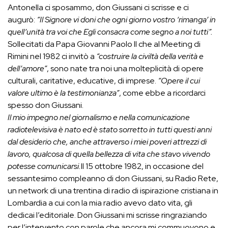
Antonella ci sposammo, don Giussani ci scrisse e ci
augurò:
“Il Signore vi doni che ogni giorno vostro ‘rimanga’ in
quell’unità tra voi che Egli consacra come segno a noi tutti”.
Sollecitati da Papa Giovanni Paolo II che al Meeting di
Rimini nel 1982 ci invitò a
“costruire la civiltà della verità e
dell’amore”
, sono nate tra noi una molteplicità di opere
culturali, caritative, educative, di imprese.
“Opere il cui
valore ultimo è la testimonianza”
, come ebbe a ricordarci
spesso don Giussani.
Il mio impegno nel giornalismo e nella comunicazione
radiotelevisiva è nato ed è stato sorretto in tutti questi anni
dal desiderio che, anche attraverso i miei poveri attrezzi di
lavoro, qualcosa di quella bellezza di vita che stavo vivendo
potesse comunicarsi.
Il 15 ottobre 1982, in occasione del
sessantesimo compleanno di don Giussani, su Radio Rete,
un network di una trentina di radio di ispirazione cristiana in
Lombardia a cui con la mia radio avevo dato vita, gli
dedicai l’editoriale. Don Giussani mi scrisse ringraziando
per l’intervento con parole che ancora mi commuovono e