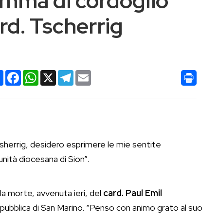
amma di cordoglio
rd. Tscherrig
Condividi
Facebook
WhatsApp
X
Telegram
Email
 Tsherrig, desidero esprimere le mie sentite
unità diocesana di Sion”.
la morte, avvenuta ieri, del
card. Paul Emil
 Repubblica di San Marino. “Penso con animo grato al suo