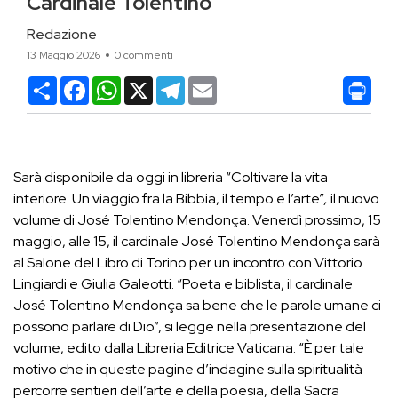
Cardinale Tolentino
Redazione
13 Maggio 2026
0 commenti
Condividi
Facebook
WhatsApp
X
Telegram
Email
Sarà disponibile da oggi in libreria “
Coltivare la vita
interiore. Un viaggio fra la Bibbia, il tempo e l’arte”
,
il nuovo
volume di José Tolentino Mendonça. Venerdì prossimo, 15
maggio, alle 15, il cardinale José Tolentino Mendonça sarà
al Salone del Libro di Torino per un incontro con Vittorio
Lingiardi e Giulia Galeotti. “Poeta e biblista, il cardinale
José Tolentino Mendonça sa bene che le parole umane ci
possono parlare di Dio”, si legge nella presentazione del
volume, edito dalla Libreria Editrice Vaticana: “È per tale
motivo che in queste pagine d’indagine sulla spiritualità
percorre sentieri dell’arte e della poesia, della Sacra