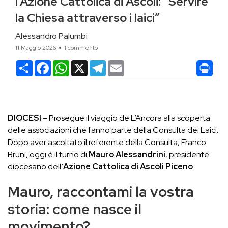
l’Azione Cattolica di Ascoli: “Servire
la Chiesa attraverso i laici”
Alessandro Palumbi
11 Maggio 2026
1 commento
Condividi
Facebook
WhatsApp
X
Telegram
Email
DIOCESI
– Prosegue il viaggio de L’Ancora alla scoperta
delle associazioni che fanno parte della Consulta dei Laici.
Dopo aver ascoltato il referente della Consulta, Franco
Bruni, oggi è il turno di
Mauro Alessandrini
, presidente
diocesano dell’
Azione Cattolica di Ascoli Piceno
.
Mauro, raccontami la vostra
storia: come nasce il
movimento?