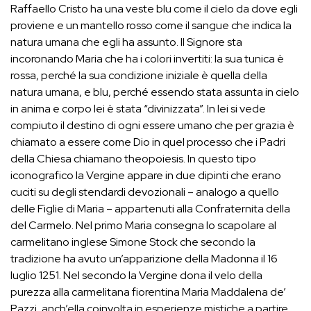
Raffaello Cristo ha una veste blu come il cielo da dove egli
proviene e un mantello rosso come il sangue che indica la
natura umana che egli ha assunto. Il Signore sta
incoronando Maria che ha i colori invertiti: la sua tunica è
rossa, perché la sua condizione iniziale è quella della
natura umana, e blu, perché essendo stata assunta in cielo
in anima e corpo lei è stata “divinizzata”. In lei si vede
compiuto il destino di ogni essere umano che per grazia è
chiamato a essere come Dio in quel processo che i Padri
della Chiesa chiamano theopoiesis. In questo tipo
iconografico la Vergine appare in due dipinti che erano
cuciti su degli stendardi devozionali – analogo a quello
delle Figlie di Maria – appartenuti alla Confraternita della
del Carmelo. Nel primo Maria consegna lo scapolare al
carmelitano inglese Simone Stock che secondo la
tradizione ha avuto un’apparizione della Madonna il 16
luglio 1251. Nel secondo la Vergine dona il velo della
purezza alla carmelitana fiorentina Maria Maddalena de’
Pazzi, anch’ella coinvolta in esperienze mistiche a partire