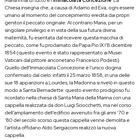
Maria innanzi tutto è l’
Immacolata Concezione
. La
Chiesa insegna che, a causa di Adamo ed Eva, ogni essere
umano al momento del concepimento eredita dai propri
genitori il peccato originale. Al contrario Maria, per un
singolare privilegio e in vista della sua futura divina
maternità, fu esentata dal ricevere questa macchia di
peccato, come fu proclamato da Papa Pio IX l’8 dicembre
1854 (questo evento è stato rappresentato ai Musei
Vaticani dal pittore anconetano Francesco Podesti).
Quello dell’Immacolata Concezione è l’unico dogma
confermato dal cielo: infatti il 25 marzo 1858, in una delle
sue 18 apparizioni a Lourdes, la Madonna si rivelò in questo
modo a Santa Bernadette: questo evento prodigioso fu
ricordato nella chiesa di Santa Maria della Marina con una
cappella realizzata da don Luigi Sciocchetti, ma nel corso
dell’ampliamento dell’edificio avvenuto fra gli anni ’70 e
’80 del secolo scorso questa cappella venne demolita e
l’artista offidano Aldo Sergiacomi realizzò la nuova
cappella.