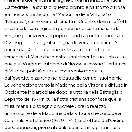
mentre la domenica l’immagine di Maria fa il suo rientro in
Cattedrale. La storia di questo dipinto è piuttosto curiosa
e in realtà si tratta di una “Madonna della Vittoria” o
“Nikopeia”, come viene chiamata in Oriente, dove in effetti
si colloca la sua origine. In genere nelle icone mariane la
Vergine guarda verso il popolo e indica con la mano il suo
Divin Figlio che volge il suo sguardo verso la mamma. A
partire dal IX secolo venne realizzata una particolare
immagine di Maria che mostra frontalmente suo Figlio alla
quale si dà appunto il nome di Nikopeia, ovvero “Portatrice
di Vittoria” poiché questa icona veniva portata
dall’esercito bizantino nelle battaglie contro i suoi nemici.
La venerazione verso la Madonna della Vittoria si diffuse in
Occidente in particolare dopo la vittoria nella Battaglia di
Lepanto del 1571 in cui la flotta cristiana sconfisse quella
musulmana. Lo spagnolo Michele Sorello realizzò
un’incisiome della Madonna della Vittoria che piacque al
Cardinale Bartolomeo (1679-1741), protettore dell’Ordine
dei Cappuccini, presso il quale questa immagine iniziò a