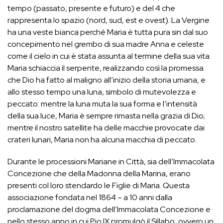
tempo (passato, presente e futuro) e del 4 che
rappresenta lo spazio (nord, sud, est e ovest). La Vergine
ha una veste bianca perché Maria è tutta pura sin dal suo
concepimento nel grembo di sua madre Anna e celeste
come il cielo in cui è stata assunta al termine della sua vita.
Maria schiaccia il serpente, realizzando così la promessa
che Dio ha fatto al maligno all’inizio della storia umana, e
allo stesso tempo una luna, simbolo di mutevolezza e
peccato: mentre la luna muta la sua forma e l’intensità
della sua luce, Maria è sempre rimasta nella grazia di Dio;
mentre il nostro satellite ha delle macchie provocate dai
crateri lunari, Maria non ha alcuna macchia di peccato.
Durante le processioni Mariane in Città, sia dell’Immacolata
Concezione che della Madonna della Marina, erano
presenti col loro stendardo le Figlie di Maria. Questa
associazione fondata nel 1864 – a 10 anni dalla
proclamazione del dogma dell’Immacolata Concezione e
nello stesso anno in cui Pio IX promulgò il Sillabo, ovvero un