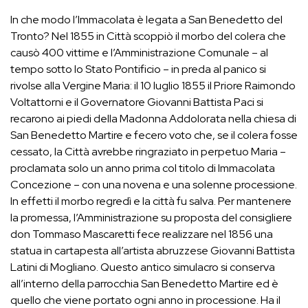
In che modo l’Immacolata è legata a San Benedetto del
Tronto? Nel 1855 in Città scoppiò il morbo del colera che
causò 400 vittime e l’Amministrazione Comunale – al
tempo sotto lo Stato Pontificio – in preda al panico si
rivolse alla Vergine Maria: il 10 luglio 1855 il Priore Raimondo
Voltattorni e il Governatore Giovanni Battista Paci si
recarono ai piedi della Madonna Addolorata nella chiesa di
San Benedetto Martire e fecero voto che, se il colera fosse
cessato, la Città avrebbe ringraziato in perpetuo Maria –
proclamata solo un anno prima col titolo di Immacolata
Concezione – con una novena e una solenne processione.
In effetti il morbo regredì e la città fu salva. Per mantenere
la promessa, l’Amministrazione su proposta del consigliere
don Tommaso Mascaretti fece realizzare nel 1856 una
statua in cartapesta all’artista abruzzese Giovanni Battista
Latini di Mogliano. Questo antico simulacro si conserva
all’interno della parrocchia San Benedetto Martire ed è
quello che viene portato ogni anno in processione. Ha il