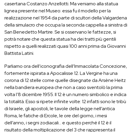
casertana Costanzo Anzellotti. Ma veniamo alla statua
lignea presente nel Museo: essa fu il modello per la
realizzazione nel 1954 da parte di scultori della Valgardena
della simulacro che occupa la seconda cappella a sinistra di
San Benedetto Martire. Se si osservano le fattezze, si
potrà notare che questa statua ha dei tratti più gentili
rispetto a quelli realizzati quasi 100 anni prima da Giovanni
Battista Latini.
Parliamo ora dell’iconografia dell’Immacolata Concezione,
fortemente ispirata a Apocalisse 12. La Vergine ha una
corona di 12 stelle come quelle disegnate da Arsène Heitz
nella bandiera europea che non a caso sventolò la prima
volta l’8 dicembre 1955. Il 12 è un numero simbolico e indica
la totalità. Esso si ripete infinite volte: 12 infatti sono le tribù
di Israele, gli apostoli, le tavole della legge nell’antica
Roma, le fatiche di Ercole, le ore del giorno, i mesi
dell’anno, i segni zodiacali… e questo perché il 12 è il
risultato della moltiplicazione del 3 che rappresenta il