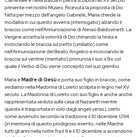
Carnevale e nella statua in pietra scolpita nel XV secolo
presente nel nostro Museo. Ricevuta la proposta di Dio
fatta per mezzo dell’angelo Gabriele, Maria chiede la
modalità in cui questo avverrà (interrogatio) alzando il
braccio come nell’Annunciazione di Alesso Baldovinetti. La
Vergine accetta la volontà di Dio chinando la testa e
incrociando le braccia sul petto (umiliatio) come
nell’Annunciazione del Beato Angelico e incrociando le
braccia sul ventrre (meritatio) pronuncia il suo «Sì» col
quale il Verbo di Dio viene concepito nel suo grembo.
Maria è
Madre di Gesù
e porta suo figlio in braccio, come
vediamo nella Madonna di Loreto scolpita in legno nel XV
secolo. La Madonna di Loreto con suo figlio è anche anche
rappresentata seduta sulla casa di Nazareth mentre
questa è trasportata in volo dagli angeli verso Loreto
come avvenuto secondo la tradizione il 10 dicembre 1294
(in memoria di questo prodigioso evento, nelle Marche
tutti gli anni nella notte fra il 9 e il 10 dicembre si accendono