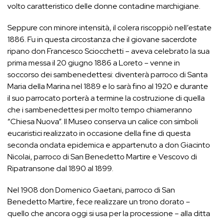
volto caratteristico delle donne contadine marchigiane.
Seppure con minore intensità, il colera riscoppiò nell’estate
1886. Fu in questa circostanza che il giovane sacerdote
ripano don Francesco Sciocchetti – aveva celebrato la sua
prima messa il 20 giugno 1886 a Loreto – venne in
soccorso dei sambenedettesi: diventerà parroco di Santa
Maria della Marina nel 1889 e lo sarà fino al 1920 e durante
il suo parrocato porterà a termine la costruzione di quella
che i sambenedettesi per molto tempo chiameranno
“Chiesa Nuova”. Il Museo conserva un calice con simboli
eucaristici realizzato in occasione della fine di questa
seconda ondata epidemica e appartenuto a don Giacinto
Nicolai, parroco di San Benedetto Martire e Vescovo di
Ripatransone dal 1890 al 1899.
Nel 1908 don Domenico Gaetani, parroco di San
Benedetto Martire, fece realizzare un trono dorato –
quello che ancora oggi si usa per la processione – alla ditta