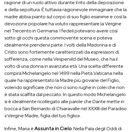
ragione di un ruolo attivo durante il rito della deposizione
e della sepoltura. È tuttavia ragionevole immaginare che la
madre abbia pianto sul corpo di suo figlio esanime e così la
devozione popolare ha voluto rappresentare la Vergine
nel Trecento in Germania. I fedeli potevano avere così
sotto gli occhi questa commovente scena e poteva
idealmente prendervi parte. I volti della Madonna e di
Cristo sono fortemente caratterizzati da espressioni di
sofferenza, come nella Vespervild del Museo, che ha il
volto di una donna in avanzata età. Una scelta differente
compirà Michelangelo nel 1499 nella Pietà Vaticana nella
quale ha rappresentato la Madre più giovane del Figlio,
volendo significare che non ci sono rughe in colei che non
è stata scalfita dal peccato. In questo modo Michelangelo
si è idealmente ricollegato alle parole che Dante mette in
bocca a San Bernardo di Chiaravalle nel XXXIII del Paradiso:
«Vergine Madre, figlia del tuo figlio».
Infine, Maria è
Assunta in Cielo
. Nella Pala degli Oddi di