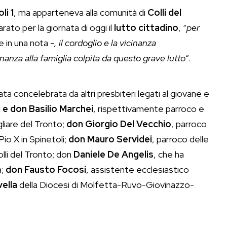
li 1
, ma apparteneva alla comunità di
Colli del
rato per la giornata di oggi il
lutto cittadino
, “
per
e in una nota
-, il cordoglio e la vicinanza
nanza alla famiglia colpita da questo grave lutto
“.
tata concelebrata da altri presbiteri legati al giovane e
 e don Basilio Marchei
, rispettivamente parroco e
liare del Tronto;
don Giorgio Del Vecchio
, parroco
io X in Spinetoli;
don Mauro Servidei
, parroco delle
olli del Tronto; don
Daniele De Angelis
, che ha
a;
don Fausto Focosi
, assistente ecclesiastico
vella
della Diocesi di Molfetta-Ruvo-Giovinazzo-