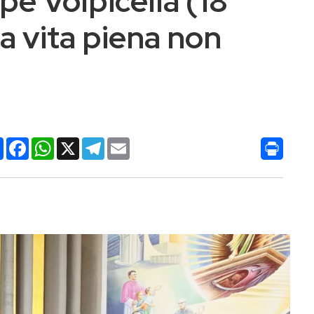
pe Volpicella (18
a vita piena non
Condividi
Facebook
WhatsApp
X
Telegram
Email