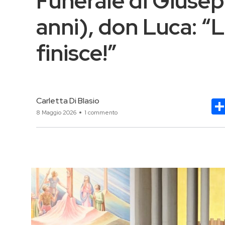
Funerale di Giusep
anni), don Luca: “L
finisce!”
Carletta Di Blasio
8 Maggio 2026
1 commento