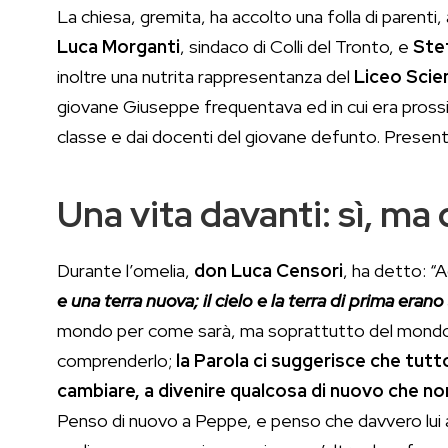
La chiesa, gremita, ha accolto una folla di parenti, 
Luca Morganti
, sindaco di Colli del Tronto, e
Ste
inoltre una nutrita rappresentanza del
Liceo Scie
giovane Giuseppe frequentava ed in cui era prossi
classe e dai docenti del giovane defunto. Presenti
Una vita davanti: sì, ma 
Durante l’omelia,
don Luca Censori
, ha detto: “
e una terra nuova; il cielo e la terra di prima eran
mondo per come sarà, ma soprattutto del mondo 
comprenderlo;
la Parola ci suggerisce che tutt
cambiare, a divenire qualcosa di nuovo che 
Penso di nuovo a Peppe, e penso che davvero lui ab