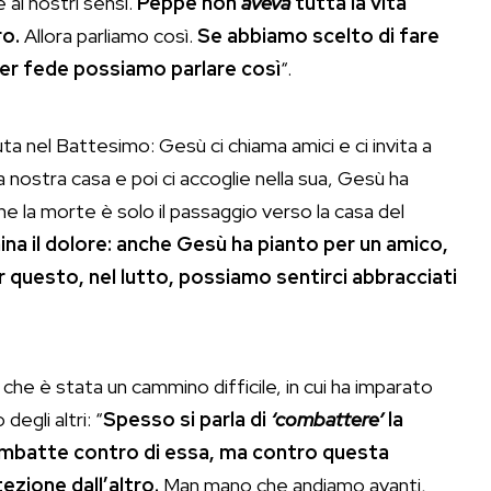
ai nostri sensi.
Peppe non
aveva
tutta la vita
ro.
Allora parliamo così.
Se abbiamo scelto di fare
 Per fede possiamo parlare così
“.
uta nel Battesimo: Gesù ci chiama amici e ci invita a
a nostra casa e poi ci accoglie nella sua, Gesù ha
he la morte è solo il passaggio verso la casa del
 il dolore: anche Gesù ha pianto per un amico,
 questo, nel lutto, possiamo sentirci abbracciati
 che è stata un cammino difficile, in cui ha imparato
egli altri: “
Spesso si parla di
‘combattere’
la
 combatte contro di essa, ma contro questa
ezione dall’altro.
Man mano che andiamo avanti,