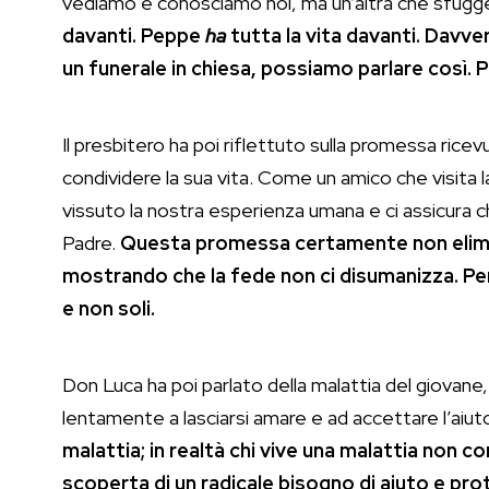
vediamo e conosciamo noi, ma un’altra che sfugge 
davanti. Peppe
ha
tutta la vita davanti. Davve
un funerale in chiesa, possiamo parlare così.
Il presbitero ha poi riflettuto sulla promessa ricev
condividere la sua vita. Come un amico che visita l
vissuto la nostra esperienza umana e ci assicura c
Padre.
Questa promessa certamente non elimina
mostrando che la fede non ci disumanizza. Per
e non soli.
Don Luca ha poi parlato della malattia del giovane,
lentamente a lasciarsi amare e ad accettare l’aiuto d
malattia; in realtà chi vive una malattia non
scoperta di un radicale bisogno di aiuto e prot