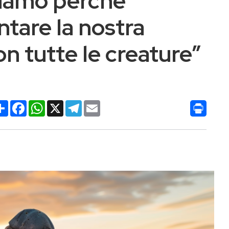
hiamo perché
tare la nostra
n tutte le creature”
Condividi
Facebook
WhatsApp
X
Telegram
Email