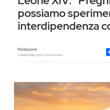
Leone XIV: “Preg
possiamo sperimen
interdipendenza co
Redazione
3 Settembre 2025
0 commenti