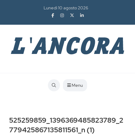
Lunedì 10 agosto 2026
Menu
525259859_1396369485823789_2
779425867135811561_n (1)