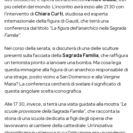
più celebri del mondo. L’incontro avrà inizio alle 21:30 con
l’intervento di
Chiara Curti
, studiosa ed esperta
internazionale della figura di Gaudí, che terrà una
conferenza dal titolo
“La figura dell’anarchico nella Sagrada
Familia”
.
Nel corso della serata, si discuterà di una delle sculture
presenti sulla facciata della
Sagrada Familia
, che raffigura
un terrorista pronto a lanciare una bomba. Ma cosa lega
questa immagine alla figura di un anarchico responsabile di
una strage, posto vicino a San Domenico e alla Vergine
Maria? La conferenza cercherà di svelare il significato di
questa singolare scelta iconografica.
Alle 17:30, invece, si terrà una visita guidata alla mostra
“Le
scuole provvisorie della Sagrada Familia”
, che racconta la
storia di una scuola dedicata ai figli degli operai che
lavoravano al cantiere della cattedrale. Un’iniziativa
straordinaria in un’epoca in cui l’istruzione era un privilegio