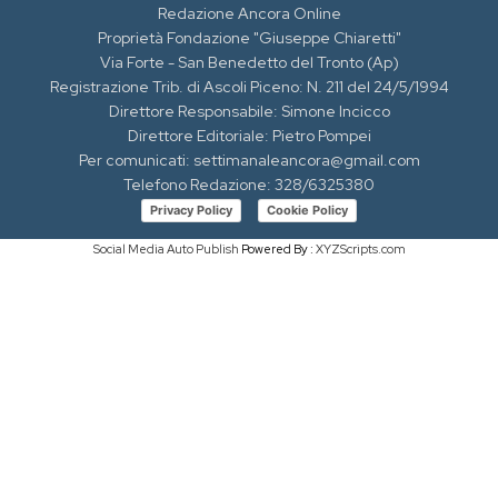
Redazione Ancora Online
Proprietà Fondazione "Giuseppe Chiaretti"
Via Forte - San Benedetto del Tronto (Ap)
Registrazione Trib. di Ascoli Piceno: N. 211 del 24/5/1994
Direttore Responsabile: Simone Incicco
Direttore Editoriale: Pietro Pompei
Per comunicati: settimanaleancora@gmail.com
Telefono Redazione: 328/6325380
Privacy Policy
Cookie Policy
Social Media Auto Publish
Powered By :
XYZScripts.com