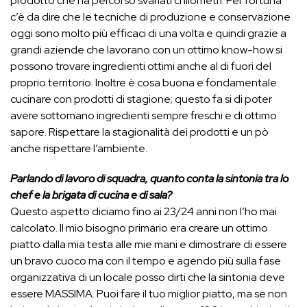
prodotto che ha percorso svariati chilometri. Per fortuna
c’è da dire che le tecniche di produzione e conservazione
oggi sono molto più efficaci di una volta e quindi grazie a
grandi aziende che lavorano con un ottimo know-how si
possono trovare ingredienti ottimi anche al di fuori del
proprio territorio. Inoltre è cosa buona e fondamentale
cucinare con prodotti di stagione; questo fa si di poter
avere sottomano ingredienti sempre freschi e di ottimo
sapore. Rispettare la stagionalità dei prodotti e un pò
anche rispettare l’ambiente.
Parlando di lavoro di squadra, quanto conta la sintonia tra lo
chef e la brigata di cucina e di sala?
Questo aspetto diciamo fino ai 23/24 anni non l’ho mai
calcolato. Il mio bisogno primario era creare un ottimo
piatto dalla mia testa alle mie mani e dimostrare di essere
un bravo cuoco ma con il tempo e agendo più sulla fase
organizzativa di un locale posso dirti che la sintonia deve
essere MASSIMA. Puoi fare il tuo miglior piatto, ma se non