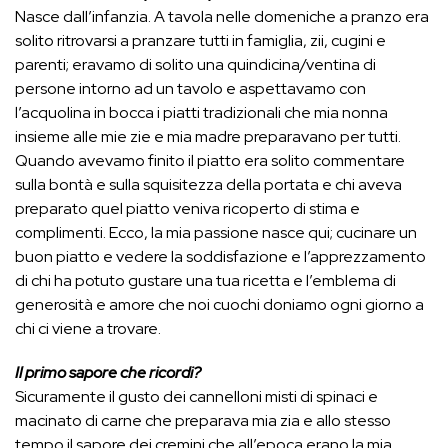
Nasce dall’infanzia. A tavola nelle domeniche a pranzo era
solito ritrovarsi a pranzare tutti in famiglia, zii, cugini e
parenti; eravamo di solito una quindicina/ventina di
persone intorno ad un tavolo e aspettavamo con
l’acquolina in bocca i piatti tradizionali che mia nonna
insieme alle mie zie e mia madre preparavano per tutti.
Quando avevamo finito il piatto era solito commentare
sulla bontà e sulla squisitezza della portata e chi aveva
preparato quel piatto veniva ricoperto di stima e
complimenti. Ecco, la mia passione nasce qui; cucinare un
buon piatto e vedere la soddisfazione e l’apprezzamento
di chi ha potuto gustare una tua ricetta e l’emblema di
generosità e amore che noi cuochi doniamo ogni giorno a
chi ci viene a trovare.
Il primo sapore che ricordi?
Sicuramente il gusto dei cannelloni misti di spinaci e
macinato di carne che preparava mia zia e allo stesso
tempo il sapore dei cremini che all’epoca erano la mia