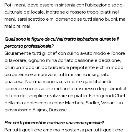
Poi il menù deve essere in sintonia con l’ubicazione socio-
culturale del locale, inoltre se ci fossero troppi piatti nel
menù sarei scettico e mi domando se tutti siano buoni, ma
mai direi mai.
Quali sono le figure da cui hai tratto ispirazione durante il
percorso professionale?
Sicuramente tutti gli chef con cui ho avuto modo e l’onore
di lavorare, ognuno mi ha donato passione e dedizione,
chi in un modo un pò burbero e prepotente e chi in modo
più paterno e amorevole; tutti mi hanno insegnato
qualcosa. Non mancano sicuramente quei titolari di
carriera e successo che mi hanno trasmesso degli stimoli al
di fuori del semplice realizzare un piatto. E poi grandi Chef
della mia adolescenza come Marchesi, Sadler, Vissani, un
giovanissimo Alajmo, Ducasse.
Per chi ti piacerebbe cucinare una cena speciale?
Per tutti quelli che amo ma in sostanza per tutti quelli che