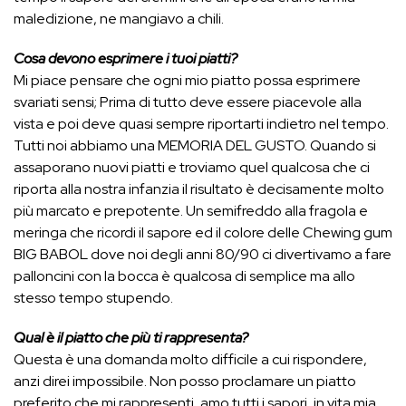
maledizione, ne mangiavo a chili.
Cosa devono esprimere i tuoi piatti?
Mi piace pensare che ogni mio piatto possa esprimere
svariati sensi; Prima di tutto deve essere piacevole alla
vista e poi deve quasi sempre riportarti indietro nel tempo.
Tutti noi abbiamo una MEMORIA DEL GUSTO. Quando si
assaporano nuovi piatti e troviamo quel qualcosa che ci
riporta alla nostra infanzia il risultato è decisamente molto
più marcato e prepotente. Un semifreddo alla fragola e
meringa che ricordi il sapore ed il colore delle Chewing gum
BIG BABOL dove noi degli anni 80/90 ci divertivamo a fare
palloncini con la bocca è qualcosa di semplice ma allo
stesso tempo stupendo.
Qual è il piatto che più ti rappresenta?
Questa è una domanda molto difficile a cui rispondere,
anzi direi impossibile. Non posso proclamare un piatto
preferito che mi rappresenti, amo tutti i sapori, in vita mia