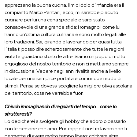
apprezzano la buona cucina. Il mio idolo d’infanzia era il
compianto Marco Pantani; ecco, mi sarebbe piaciuto
cucinare per lui una cena speciale e sarei stato
consapevole di una grande sfida: i romagnoli come lui
hanno un’ottima cultura culinaria e sono molto legati alle
loro tradizioni. Sai, girando e lavorando per quasi tutta
l’Italia ti posso dire scherzosamente che tutte le regioni
visitate guardano storto le altre. Siamo un popolo molto
orgoglioso del nostro territorio e non ci mettiamo sempre
in discussione. Vedere negli anni rivalità anche a livello
locale per una semplice portata è comunque modo di
stimoli. Pensa se dovessi scegliere la migliore oliva ascolana
del territorio, cosa ne verrebbe fuori.
Chiudo immaginando di regalarti del tempo… come lo
sfrutteresti?
Lo dedicherei a svolgere gli hobby che adoro o passarlo
con le persone che amo. Purtroppo il nostro lavoro non ti
permette di avere molto tempo libero; coltivare altre