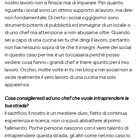
nostro lavoro non si finisce mai di imparare. Per quanto
riguarda i social sono un ottimo supporto al lavoro, ma direi
non fondamentale; Di certo i social oggigiorno sono
strumenti potenti di pubblicità ed immagine di un locale o
di uno chef ma attenzione a non abusarne oltre. Quando
sei a capo di una cucina sei tu che dirigi il lavoro, pertanto
non hai nessuno sopra di te che ti insegni. Avere dei social
in questo caso per me è un toccasana perchè posso
vedere cosa fanno i grandi chef e trarre spunto per il mio
lavoro. Occhio, molte volte in tv, nei blog e nei social non si
vede realmente il vero lavoro di una cucina ma solo
apparenza.
Cosa consiglieresti ad uno chef che vuole intraprendere la
tua strada?
Il sacrificio. Il nostro è un mestiere duro, fatto di continua
esperienza e ricerca, non ci si può abbattere al primo
fallimento. Poche persone nascono con il vero talento di
intraprendere questa strada, gli altri come nel mio caso lo