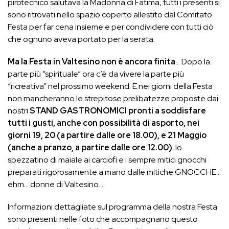
pirotecnico salutava la Madonna di Fatima, tutti i presenti si
sono ritrovati nello spazio coperto allestito dal Comitato
Festa per far cena insieme e per condividere con tutti ciò
che ognuno aveva portato per la serata.
Ma la Festa in Valtesino non è ancora finita
… Dopo la
parte più “spirituale” ora c’è da vivere la parte più
“ricreativa” nel prossimo weekend. E nei giorni della Festa
non mancheranno le strepitose prelibatezze proposte dai
nostri
STAND GASTRONOMICI pronti a soddisfare
tutti i gusti, anche con possibilità di asporto, nei
giorni 19, 20 (a partire dalle ore 18.00), e 21 Maggio
(anche a pranzo, a partire dalle ore 12.00)
: lo
spezzatino di maiale ai carciofi e i sempre mitici gnocchi
preparati rigorosamente a mano dalle mitiche GNOCCHE…
ehm… donne di Valtesino…
Informazioni dettagliate sul programma della nostra Festa
sono presenti nelle foto che accompagnano questo