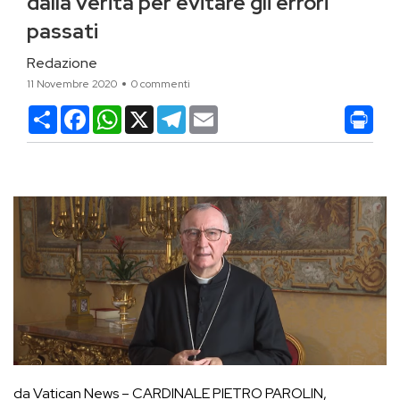
dalla verità per evitare gli errori
passati
Redazione
11 Novembre 2020
0 commenti
Condividi
Facebook
WhatsApp
X
Telegram
Email
da Vatican News – CARDINALE PIETRO PAROLIN,