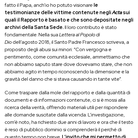
fatto il Papa, anch’io ho potuto visionare
le
testimonianze delle vittime contenute negli
Acta
sui
quali il Rapporto è basato e che sono depositate negli
archivi della Santa Sede.
Il loro contributo è stato
fondamentale. Nella sua
Lettera al Popolo di
Dio
dell’agosto 2018, il Santo Padre Francesco scriveva, a
proposito degli abusi sui minori: “Con vergogna e
pentimento, come comunità ecclesiale, ammettiamo che
non abbiamo saputo stare dove dovevamo stare, che non
abbiamo agito in tempo riconoscendo la dimensione e la
gravità del danno che si stava causando in tante vite”.
Come traspare dalla mole del rapporto e dalla quantità di
documenti e di informazioni contenute, ci si è mossi alla
ricerca della verità, offrendo materiali utili per rispondere
alle domande suscitate dalla vicenda. L’investigazione,
com’è noto, ha richiesto due anni di lavoro e ora che il testo
è reso di pubblico dominio si comprenderà il perché di
questo tempo non breve.
L’invito che mi permetto di