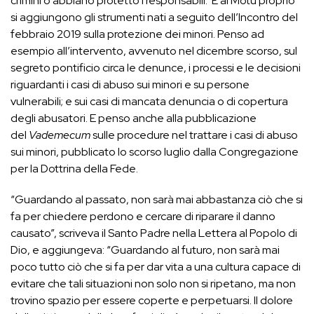
crimini o abbiano protetto i responsabili. E al Motu proprio
si aggiungono gli strumenti nati a seguito dell’Incontro del
febbraio 2019 sulla protezione dei minori. Penso ad
esempio all’intervento, avvenuto nel dicembre scorso, sul
segreto pontificio circa le denunce, i processi e le decisioni
riguardanti i casi di abuso sui minori e su persone
vulnerabili; e sui casi di mancata denuncia o di copertura
degli abusatori. E penso anche alla pubblicazione
del
Vademecum
sulle procedure nel trattare i casi di abuso
sui minori, pubblicato lo scorso luglio dalla Congregazione
per la Dottrina della Fede.
“Guardando al passato, non sarà mai abbastanza ciò che si
fa per chiedere perdono e cercare di riparare il danno
causato”, scriveva il Santo Padre nella Lettera al Popolo di
Dio, e aggiungeva: “Guardando al futuro, non sarà mai
poco tutto ciò che si fa per dar vita a una cultura capace di
evitare che tali situazioni non solo non si ripetano, ma non
trovino spazio per essere coperte e perpetuarsi. Il dolore