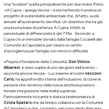
Una “location” scelta principalmente per due motivi. Primo:
«A Cupra – spiega Veccia – si sta mettendo in pratica un
progetto di sostenibilità ambientale che, di fatto, vuole
arrivare all’azzeramento dei rifiuti. Un obiettivo che ha già
una buona base di partenza. A Cupra, infatti, la
percentuale di differenziata è del 73%». Secondo: a
Cupra c’è un immobile donato dalla famiglia Ciccarelli alla
Comunità di Capodarco per crearvi un centro
d’accoglienza per famiglie con minori in difficoltà.
«Proprio il fondatore della Comunità,
Don Vinicio
Albanesi
, è stato ospite di uno dei giorni dell’evento –
racconta ancora Veccia -. Lui, insieme al nostro
vescovo
Carlo
, ha approfondito il tema dell’inclusione, di come le
persone che verranno nella nuova struttura possono
trovare integrazione nella realtà cuprense.
Particolarmente toccante è stata la testimonianza di
Cinzia Spataro
che da tempo collabora con la Comunità
di Capodarco e che, col marito, nel corso degli ultimi anni