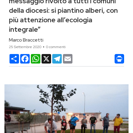
messaggio rivolto a tutti i comuni
della diocesi: si piantino alberi, con
più attenzione all’ecologia
integrale”
Marco Braccetti
25 Settembre 2020
0 commenti
Condividi
Facebook
WhatsApp
X
Telegram
Email