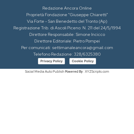
Redazione Ancora Online
Proprietà Fondazione "Giuseppe Chiaretti"
Via Forte - San Benedetto del Tronto (Ap)
Registrazione Trib. di Ascoli Piceno: N. 211 del 24/5/1994
Direttore Responsabile: Simone Incicco
Direttore Editoriale: Pietro Pompei
Per comunicati: settimanaleancora@gmail.com
Telefono Redazione: 328/6325380
Privacy Policy
Cookie Policy
Social Media Auto Publish
Powered By :
XYZScripts.com