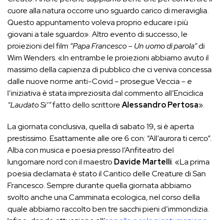
cuore alla natura occorre uno sguardo carico di meraviglia.
Questo appuntamento voleva proprio educare i più
giovani a tale sguardo». Altro evento di successo, le
proiezioni del film
“Papa Francesco – Un uomo di parola”
di
Wim Wenders. «In entrambe le proiezioni abbiamo avuto il
massimo della capienza di pubblico che ci veniva concessa
dalle nuove norme anti-Covid – prosegue Veccia – e
l’iniziativa è stata impreziosita dal commento all’Enciclica
“Laudato Si’”
fatto dello scrittore
Alessandro Pertosa
».
La giornata conclusiva, quella di sabato 19, si è aperta
prestissimo. Esattamente alle ore 6 con: “All’aurora ti cerco”.
Alba con musica e poesia presso l’Anfiteatro del
lungomare nord con il maestro
Davide Martelli
. «La prima
poesia declamata è stato il Cantico delle Creature di San
Francesco. Sempre durante quella giornata abbiamo
svolto anche una Camminata ecologica, nel corso della
quale abbiamo raccolto ben tre sacchi pieni d’immondizia.