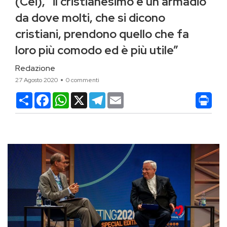
(Cei), “il cristianesimo è un armadio
da dove molti, che si dicono
cristiani, prendono quello che fa
loro più comodo ed è più utile”
Redazione
27 Agosto 2020
0 commenti
Condividi
Facebook
WhatsApp
X
Telegram
Email