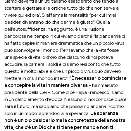
Siamo davanti a un utilitarismo esasperato che tende a
scartare e gettare alle ortiche tutto ciò che non serve a
vivere qui ed ora”. Si afferma la mentalità “per cui i miei
desideri diventano ciò che per me è giusto”. Quella
dell’autosufficienza, ha aggiunto, è una illusione
pericolosa nel tempo in cui viviamo perché “la pandemia ci
ha fatto capire in maniera drammatica che un piccolo virus
può sconvolgere il mondo. Pensavamo che la vita fosse
una specie di vitello d’oro che ciascuno di noi poteva
accudire, la carriera, i soldi e ci siamo resi conto che tutto
questo è molto labile e che un piccolo virus può davvero
mettere in crisi il mondo intero”.
“È necessario cominciare
a concepire la vita in maniera diversa
– ha rimarcato il
presidente della Cei -. Come dice Papa Francesco, siamo
in un cambiamento d’epoca. Nessuno di noi conosce quale
sarà il futuro, ma sappiamo che possiamo andarvi incontro
solo in un modo: aprendoci alla speranza.
La speranza
non è un pio desiderio ma la concretezza della nostra
vita, che c’è un Dio che ti tiene per mano e non ti