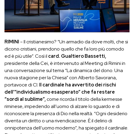
RIMINI
– Il cristianesimo? “Un armadio da dove molti, che si
dicono cristiani, prendono quello che fa loro più comodo
ed è più utile”. Così il
card. Gualtiero Bassetti,
presidente della Cei, è intervenuto al Meeting di Rimini in
una conversazione sul tema “La dinamica del dono. Una
nuova stagione per la Chiesa” con Alberto Savorana,
portavoce di Cl.
Il cardinale ha avvertito dei rischi
dell’“individualismo esasperato” che fa restare
“sordi al sublime”,
come ricorda il titolo della kermesse
riminese, impedendo all’uomo di alzare lo sguardo e di
riconoscere la presenza di Dio nella realtà. “Ogni desiderio
diventa un diritto o una rivendicazione. È il delirio di
onnipotenza dell’uomo moderno”, ha spiegato il cardinale.