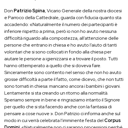
Don
Patrizio Spina
, Vicario Generale della nostra diocesi
e Parroco della Cattedrale, guarda con fiducia quanto sta
accadendo: «Naturalmente il numero dei partecipanti è
inferiore rispetto a prima, però io non ho avuto nessuna
difficoltà riguardo alla compostezza, all’attenzione delle
persone che entrano in chiesa e ho avuto l’aiuto di tanti
volontari che si sono collocati in fondo alla chiesa per
aiutare le persone a igienizzarsi e a trovare il posto. Tutti
hanno ottemperato a quello che si doveva fare.
Sinceramente sono contento nel senso che non ho avuto
grosse difficoltà a parte il fatto, come dicevo, che non tutti
sono tornati in chiesa: mancano ancora i bambini i giovani.
Lentamente si sta creando un ritorno alla normalità.
Speriamo sempre in bene e ringraziamo intanto il Signore
per quello che si sta facendo anche con la fantasia di
pensare a cose nuove ». Don Patrizio ci informa anche sul
modo in cui verrà celebrata l’imminente festa del
Corpus
Domini
: «Naturalmente non ci saranno processioni perché