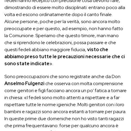
fedeli hanno recepito con precisione cosa devono fare,
dimostrando di essere molto disciplinati: entrano poco alla
volta ed escono ordinatamente dopo il canto finale.
Alcune persone, poche per la verità, sono ancora molto
preoccupate e per questo, ad esempio, non hanno fatto
la Comunione. Speriamo che questo timore, man mano
che si riprendono le celebrazioni, possa passare e che
questi fedeli abbiano maggiore fiducia,
visto che
abbiamo preso tutte le precauzioni necessarie che ci
sono state indicate
».
Sono preoccupazioni che sono registrate anche da Don
Anselmo Fulgenzi
che osserva con molta comprensione
come genitori e figli facciano ancora un po’ fatica a tornare
in chiesa: «I fedeli sono molto attenti a rispettare e a far
rispettare tutte le norme igieniche. Molti genitori con i loro
bambini e ragazzi sono ancora esitanti a tornare per paura.
In queste prime due domeniche non ho visto tanti ragazzi
che prima frequentavano: forse per qualcuno ancora è