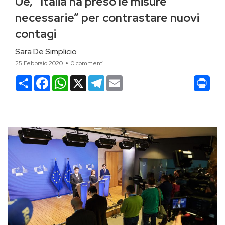
Ue, “Italia ha preso le misure
necessarie” per contrastare nuovi
contagi
Sara De Simplicio
25 Febbraio 2020
0 commenti
Condividi
Facebook
WhatsApp
X
Telegram
Email