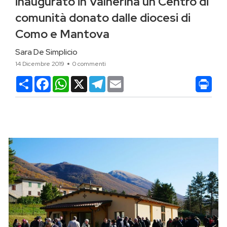
inaugurato in Valnerina un Centro di
comunità donato dalle diocesi di
Como e Mantova
Sara De Simplicio
14 Dicembre 2019
0 commenti
Condividi
Facebook
WhatsApp
X
Telegram
Email