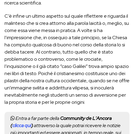
ricerca scientifica.
C’è infine un ultimo aspetto sul quale riflettere e riguarda il
malinteso che si crea attorno alla parola laicità o, meglio, su
come essa viene messa in pratica. A volte si ha
l’impressione che, in ossequio a tale principio, se la Chiesa
ha compiuto qualcosa di buono nel corso della storia lo si
debba tacere. Al contrario, tutto quello che è stato
problematico o controverso, come le crociate,
l’inquisizione o il già citato “caso Galilei” trova ampio spazio
nei libri di testo. Poiché il cristianesimo costituisce uno dei
pilastri della nostra cultura occidentale, quando se ne offre
un’immagine svilita e addirittura vilipesa, si inoculerà
inevitabilmente negli studenti un senso di avversione per
la propria storia e per le proprie origini.
Entra a far parte della
Community de L'Ancora
(
clicca qui
)
attraverso la quale potrai ricevere le notizie
più importanti ed essere aggiornati, in tempo reale, sui