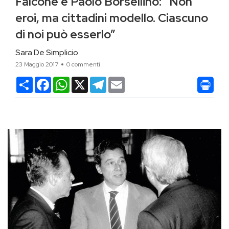
Falcone e Paolo Borsellino: “Non
eroi, ma cittadini modello. Ciascuno
di noi può esserlo”
Sara De Simplicio
23 Maggio 2017
0 commenti
Condividi
Facebook
WhatsApp
X
Telegram
Email