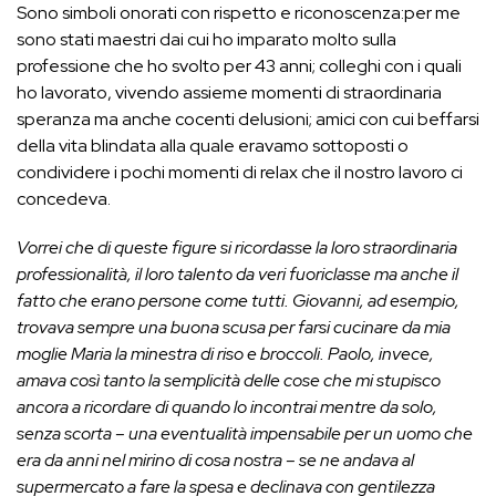
Sono simboli onorati con rispetto e riconoscenza:per me
sono stati maestri dai cui ho imparato molto sulla
professione che ho svolto per 43 anni; colleghi con i quali
ho lavorato, vivendo assieme momenti di straordinaria
speranza ma anche cocenti delusioni; amici con cui beffarsi
della vita blindata alla quale eravamo sottoposti o
condividere i pochi momenti di relax che il nostro lavoro ci
concedeva.
Vorrei che di queste figure si ricordasse la loro straordinaria
professionalità, il loro talento da veri fuoriclasse ma anche il
fatto che erano persone come tutti. Giovanni, ad esempio,
trovava sempre una buona scusa per farsi cucinare da mia
moglie Maria la minestra di riso e broccoli. Paolo, invece,
amava così tanto la semplicità delle cose che mi stupisco
ancora a ricordare di quando lo incontrai mentre da solo,
senza scorta – una eventualità impensabile per un uomo che
era da anni nel mirino di cosa nostra – se ne andava al
supermercato a fare la spesa e declinava con gentilezza