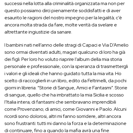
successi nella lotta alla criminalità organizzata ma non per
questo possiamo dirci pienamente soddisfatti e di aver
esaurito le ragioni del nostro impegno per la legalità; c’è
ancora molta strada da fare, molte verità da svelare e
altrettante ingiustizie da sanare.
I bambini nati nell’anno delle stragi di Capaci e Via D’Amelio
sono ormai diventati adulti, magari qualcuno di loro ha già
dei figli. Per loro ho voluto riaprire l’album della mia storia
personale e professionale, con la speranza di trasmettergli
i valori e gli ideali che hanno guidato tutta la mia vita. Ho
scelto di raccoglierli in un libro, edito da Feltrinelli, da pochi
giorni in libreria: “Storie di Sangue, Amici e Fantasmi”. Storie
di sangue, quello che ha imbrattato la mia Sicilia e scosso
l’Italia intera; di fantasmi che sembravano imprendibili
come Provenzano; di amici, come Giovanni e Paolo. Alcuni
ricordi sono dolorosi, altri mi fanno sorridere, altri ancora
sono frustranti: tutti mi danno la forza e la determinazione
di continuare, fino a quando la mafia avrà una fine.