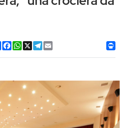
iera, “una crociera da
Condividi
Facebook
WhatsApp
X
Telegram
Email