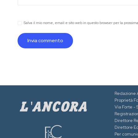
Salva il mio nome, email e sito web in questo browser per la prossi
Redazione 
Proprietà F
Via Forte -
Registrazion
Direttore R
Direttore Ed
Per comuni