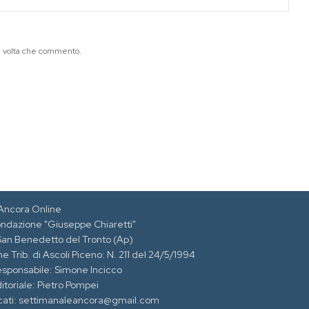
ma volta che commento.
Ancora Online
ondazione "Giuseppe Chiaretti"
 San Benedetto del Tronto (Ap)
e Trib. di Ascoli Piceno: N. 211 del 24/5/1994
esponsabile: Simone Incicco
itoriale: Pietro Pompei
cati: settimanaleancora@gmail.com