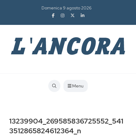
Domenica 9 agosto 2026
Menu
13239904_269585836725552_541
3512865824612364_n