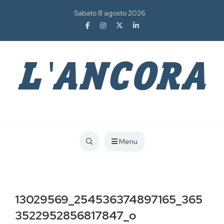
Sabato 8 agosto 2026
Menu
13029569_254536374897165_365
3522952856817847_o