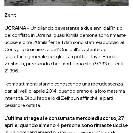
Zenit
UCRAINA
– Un bilancio devastante a due anni dall’inizio
del conflitto in Ucraina: quasi 10mila persone sono rimaste
uccise e oltre 20mila ferite. I dati sono stati resi pubblici al
Consiglio di sicurezza dell’Onu dall’assistente del
segretario generale per gli affari politici, Taye-Brook
Zerihoun, precisando che i morti sono stati 9.333 e i feriti
21.396.
I combattimenti stanno conoscendo una recrudescenza
pari ai livelli di aprile 2014, quando erano alla loro massima
intensità. Di qui l’appello di Zeihoun affinché le parti
cessino le ostilità.
L’ultima strage si è consumata mercoledì scorso, 27
aprile, quando almeno 4 persone sono rimaste uccise
in un bombardamento
a Olenivka, vicino a Donetsk,