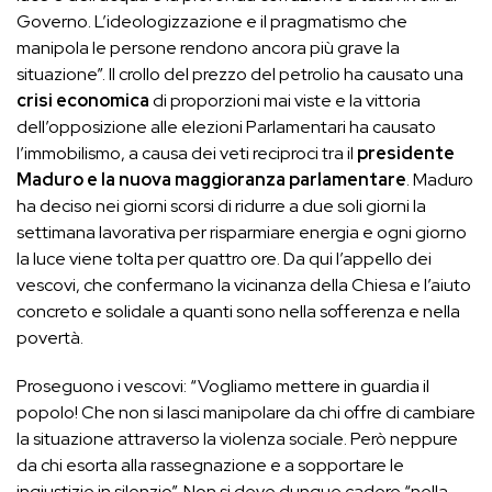
Governo. L’ideologizzazione e il pragmatismo che
manipola le persone rendono ancora più grave la
situazione”. Il crollo del prezzo del petrolio ha causato una
crisi economica
di proporzioni mai viste e la vittoria
dell’opposizione alle elezioni Parlamentari ha causato
l’immobilismo, a causa dei veti reciproci tra il
presidente
Maduro e la nuova maggioranza parlamentare
. Maduro
ha deciso nei giorni scorsi di ridurre a due soli giorni la
settimana lavorativa per risparmiare energia e ogni giorno
la luce viene tolta per quattro ore. Da qui l’appello dei
vescovi, che confermano la vicinanza della Chiesa e l’aiuto
concreto e solidale a quanti sono nella sofferenza e nella
povertà.
Proseguono i vescovi: “Vogliamo mettere in guardia il
popolo! Che non si lasci manipolare da chi offre di cambiare
la situazione attraverso la violenza sociale. Però neppure
da chi esorta alla rassegnazione e a sopportare le
ingiustizie in silenzio”. Non si deve dunque cadere “nella