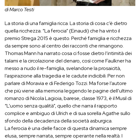
di Marco Testi
La storia di una famiglia ricca. La storia di cosa c’è dietro
quella ricchezza. “La ferocia” (Einaudi) che ha vinto il
premio Strega 2015 è questo. Perché famiglia e ricchezza
da sempre sono al centro dei racconti che rimangono.
Thomas Mann ha narrato cosa ci fosse dietro l’intimità dei
talami e la circolazione del denaro, così come Faulkner ha
messo a nudo il re-famiglia, svelandone la prosaicità,
l’aspirazione alla tragedia e le cadute indicibili. Per non
parlare di Moravia e di Federigo Tozzi. Ma forse l’autore
che più viene alla memoria leggendo le pagine dell’ultimo
romanzo di Nicola Lagioia, barese, classe 1973, è il Musil di
“L’uomo senza qualità”, quello che narra il rapporto
complice e ambiguo di Ulrich e di sua sorella Agathe sullo
sfondo della decadenza della società asburgica.
La ferocia è una delle facce di questa dinamica sempre
elusa, sempre narrata, sempre operante nella realtà. I