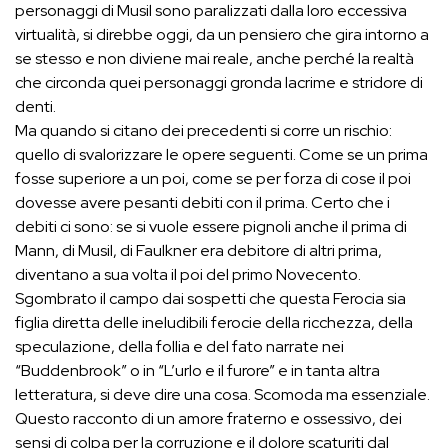
personaggi di Musil sono paralizzati dalla loro eccessiva
virtualità, si direbbe oggi, da un pensiero che gira intorno a
se stesso e non diviene mai reale, anche perché la realtà
che circonda quei personaggi gronda lacrime e stridore di
denti.
Ma quando si citano dei precedenti si corre un rischio:
quello di svalorizzare le opere seguenti. Come se un prima
fosse superiore a un poi, come se per forza di cose il poi
dovesse avere pesanti debiti con il prima. Certo che i
debiti ci sono: se si vuole essere pignoli anche il prima di
Mann, di Musil, di Faulkner era debitore di altri prima,
diventano a sua volta il poi del primo Novecento.
Sgombrato il campo dai sospetti che questa Ferocia sia
figlia diretta delle ineludibili ferocie della ricchezza, della
speculazione, della follia e del fato narrate nei
“Buddenbrook” o in “L’urlo e il furore” e in tanta altra
letteratura, si deve dire una cosa. Scomoda ma essenziale.
Questo racconto di un amore fraterno e ossessivo, dei
sensi di colpa per la corruzione e il dolore scaturiti dal