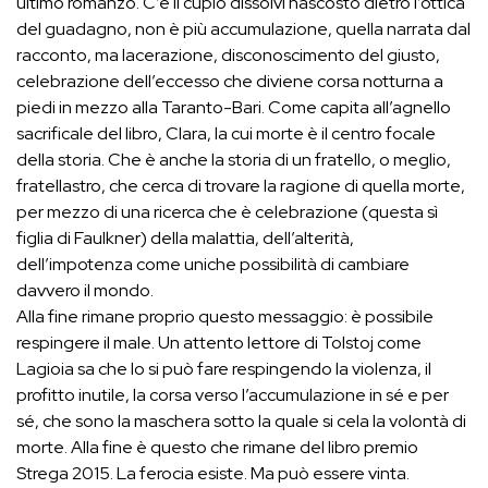
ultimo romanzo. C’è il cupio dissolvi nascosto dietro l’ottica
del guadagno, non è più accumulazione, quella narrata dal
racconto, ma lacerazione, disconoscimento del giusto,
celebrazione dell’eccesso che diviene corsa notturna a
piedi in mezzo alla Taranto-Bari. Come capita all’agnello
sacrificale del libro, Clara, la cui morte è il centro focale
della storia. Che è anche la storia di un fratello, o meglio,
fratellastro, che cerca di trovare la ragione di quella morte,
per mezzo di una ricerca che è celebrazione (questa sì
figlia di Faulkner) della malattia, dell’alterità,
dell’impotenza come uniche possibilità di cambiare
davvero il mondo.
Alla fine rimane proprio questo messaggio: è possibile
respingere il male. Un attento lettore di Tolstoj come
Lagioia sa che lo si può fare respingendo la violenza, il
profitto inutile, la corsa verso l’accumulazione in sé e per
sé, che sono la maschera sotto la quale si cela la volontà di
morte. Alla fine è questo che rimane del libro premio
Strega 2015. La ferocia esiste. Ma può essere vinta.