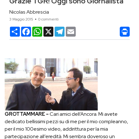
Grazie TGR! Oggi sono Giornalista
Nicolas Abbrescia
3 Maggio 2015
0 commenti
Condividi
Facebook
WhatsApp
X
Telegram
Email
GROTTAMMARE –
Cari amici dell’Ancora. Mi avete
dedicato bellissimi pezzi su di me per il mio compleanno,
per il mio 100esimo video, addirittura per la mia
partecipazione all’eredità. Mi sembra doveroso un