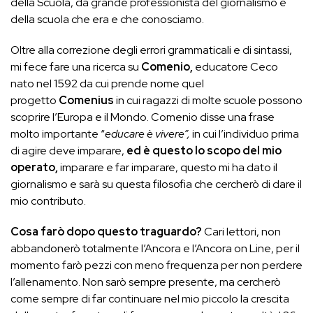
della Scuola, da grande professionista del giornalismo e
della scuola che era e che conosciamo.
Oltre alla correzione degli errori grammaticali e di sintassi,
mi fece fare una ricerca su
Comenio,
educatore Ceco
nato nel 1592 da cui prende nome quel
progetto
Comenius
in cui ragazzi di molte scuole possono
scoprire l’Europa e il Mondo. Comenio disse una frase
molto importante “
educare è vivere”,
in cui l’individuo prima
di agire deve imparare,
ed è questo lo scopo del mio
operato,
imparare e far imparare, questo mi ha dato il
giornalismo e sarà su questa filosofia che cercherò di dare il
mio contributo.
Cosa farò dopo questo traguardo?
Cari lettori, non
abbandonerò totalmente l’Ancora e l’Ancora on Line, per il
momento farò pezzi con meno frequenza per non perdere
l’allenamento. Non sarò sempre presente, ma cercherò
come sempre di far continuare nel mio piccolo la crescita