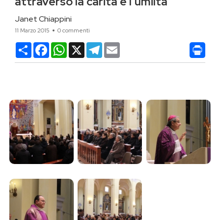
attraverso la carità e l’umiltà
Janet Chiappini
11 Marzo 2015
0 commenti
Condividi
Facebook
WhatsApp
X
Telegram
Email