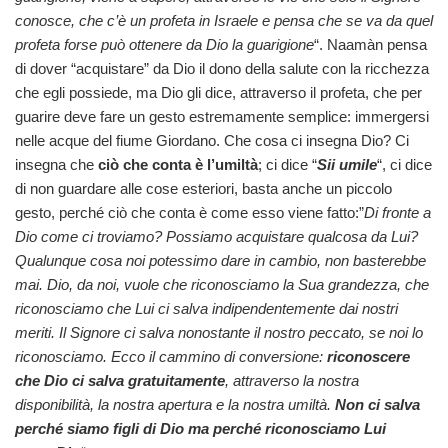
conosce, che c’è un profeta in Israele e pensa che se va da quel
profeta forse può ottenere da Dio la guarigione
“. Naamàn pensa
di dover “acquistare” da Dio il dono della salute con la ricchezza
che egli possiede, ma Dio gli dice, attraverso il profeta, che per
guarire deve fare un gesto estremamente semplice: immergersi
nelle acque del fiume Giordano. Che cosa ci insegna Dio? Ci
insegna che
ciò che conta è l’umiltà
; ci dice “
Sii umile
“, ci dice
di non guardare alle cose esteriori, basta anche un piccolo
gesto, perché ciò che conta è come esso viene fatto:”
Di fronte a
Dio come ci troviamo? Possiamo acquistare qualcosa da Lui?
Qualunque cosa noi potessimo dare in cambio, non basterebbe
mai. Dio, da noi, vuole che riconosciamo la Sua grandezza, che
riconosciamo che Lui ci salva indipendentemente dai nostri
meriti. Il Signore ci salva nonostante il nostro peccato, se noi lo
riconosciamo. Ecco il cammino di conversione:
riconoscere
che Dio ci salva gratuitamente
, attraverso la nostra
disponibilità, la nostra apertura e la nostra umiltà.
Non ci salva
perché siamo figli di Dio ma perché riconosciamo Lui