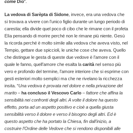
come
Dio
“.
La vedova di Sarèpta di Sidone
, invece, era una vedova che
si trovava a vivere con l’unico figlio durante un lungo periodo di
carestia; ella divide quel poco di cibo che le rimane con il profeta
Elìa pensando di morire perché non le rimane più niente. Gesù
la ricorda perché è molto simile alla vedova che aveva visto, nel
Tempio, gettare due spiccioli, le uniche cose che aveva. Quello
che distingue le gesta di queste due vedove è l’amore con il
quale le fanno, quell’amore che esalta la
carità
nel senso più
vero e profondo del termine, l’amore interiore che si esprime con
gesti esteriori molto semplici ma che ne rivelano la ricchezza
insita. “
Una vedova è provata nel dolore e nella privazione del
marito
–
ha concluso il Vescovo Carlo
–
fattore che affina la
sensibilità nei confronti degli altri. A volte il dolore ha questo
effetto, porta ad un aspetto positivo e cioè a quella giusta
sensibilità verso il dolore e verso il bisogno degli altri. Ed è
questo aspetto che ha portato la Chiesa, fin dall’inizio, a
costruire l’Ordine delle Vedove che si rendono disponibili alle