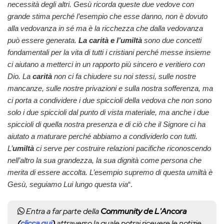
necessità degli altri. Gesù ricorda queste due vedove con
grande stima perché l’esempio che esse danno, non è dovuto
alla vedovanza in sé ma è la ricchezza che dalla vedovanza
può essere generata.
La carità e l’umiltà
sono due concetti
fondamentali per la vita di tutti i cristiani perché messe insieme
ci aiutano a metterci in un rapporto più sincero e veritiero con
Dio. La
carità
non ci fa chiudere su noi stessi, sulle nostre
mancanze, sulle nostre privazioni e sulla nostra sofferenza, ma
ci porta a condividere i due spiccioli della vedova che non sono
solo i due spiccioli dal punto di vista materiale, ma anche i due
spiccioli di quella nostra presenza e di ciò che il Signore ci ha
aiutato a maturare perché abbiamo a condividerlo con tutti.
L’
umiltà
ci serve per costruire relazioni pacifiche riconoscendo
nell’altro la sua grandezza, la sua dignità come persona che
merita di essere accolta. L’esempio supremo di questa umiltà è
Gesù, seguiamo Lui lungo questa via
“.
Entra a far parte della
Community de L'Ancora
(
clicca qui
)
attraverso la quale potrai ricevere le notizie