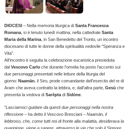
DIOCESI
– Nella memoria liturgica di
Santa Francesca
Romana
, si è tenuto lunedì mattina, nella cattedrale
Santa
Maria della Marina
, in San Benedetto del Tronto, un incontro
diocesano di tutte le donne della spiritualità vedovile “Speranza e
Vita”.
All’incontro è seguita la celebrazione eucaristica presieduta
dal
Vescovo Carlo
che durante l’omelia ha posto l’accento sui
due personaggi presentati nelle letture della liturgia del
giorno:
Naamàn
, il Siro, prode comandante dell’esercito del re di
Aram che aveva contratto la lebbra, e, dall’altra parte,
Gesù
che
presenta la vedova di
Sarèpta
di
Sidòne
.
“
Lasciamoci guidare da questi due personaggi nella nostra
riflessione
– ha detto il Vescovo Bresciani –
Naamàn, il
lebbroso, che, come tutti noi di fronte alla malattia, desiderava la
guarigione, viene a sapere, attraverso le vie che solo il Signore