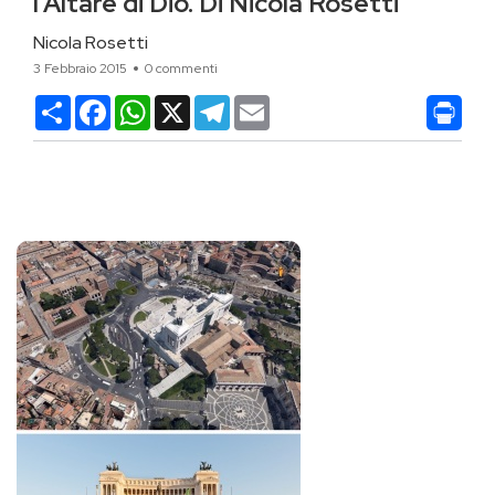
l’Altare di Dio. Di Nicola Rosetti
Nicola Rosetti
3 Febbraio 2015
0 commenti
Condividi
Facebook
WhatsApp
X
Telegram
Email