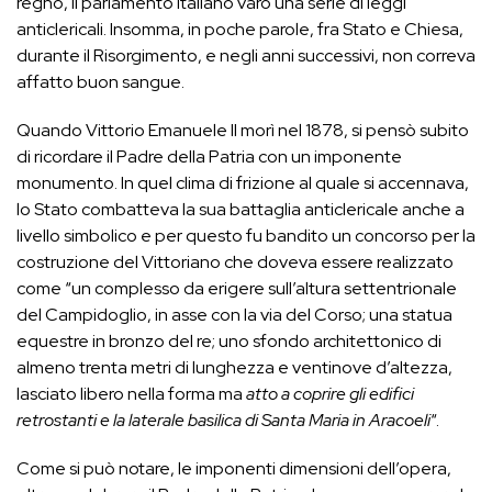
regno, il parlamento italiano varò una serie di leggi
anticlericali. Insomma, in poche parole, fra Stato e Chiesa,
durante il Risorgimento, e negli anni successivi, non correva
affatto buon sangue.
Quando Vittorio Emanuele II morì nel 1878, si pensò subito
di ricordare il Padre della Patria con un imponente
monumento. In quel clima di frizione al quale si accennava,
lo Stato combatteva la sua battaglia anticlericale anche a
livello simbolico e per questo fu bandito un concorso per la
costruzione del Vittoriano che doveva essere realizzato
come “un complesso da erigere sull’altura settentrionale
del Campidoglio, in asse con la via del Corso; una statua
equestre in bronzo del re; uno sfondo architettonico di
almeno trenta metri di lunghezza e ventinove d’altezza,
lasciato libero nella forma ma
atto a coprire gli edifici
retrostanti e la laterale basilica di Santa Maria in Aracoeli
“.
Come si può notare, le imponenti dimensioni dell’opera,