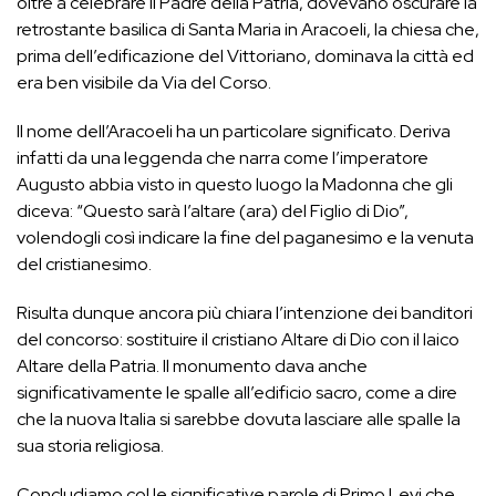
oltre a celebrare il Padre della Patria, dovevano oscurare la
retrostante basilica di Santa Maria in Aracoeli, la chiesa che,
prima dell’edificazione del Vittoriano, dominava la città ed
era ben visibile da Via del Corso.
Il nome dell’Aracoeli ha un particolare significato. Deriva
infatti da una leggenda che narra come l’imperatore
Augusto abbia visto in questo luogo la Madonna che gli
diceva: “Questo sarà l’altare (ara) del Figlio di Dio”,
volendogli così indicare la fine del paganesimo e la venuta
del cristianesimo.
Risulta dunque ancora più chiara l’intenzione dei banditori
del concorso: sostituire il cristiano Altare di Dio con il laico
Altare della Patria. Il monumento dava anche
significativamente le spalle all’edificio sacro, come a dire
che la nuova Italia si sarebbe dovuta lasciare alle spalle la
sua storia religiosa.
Concludiamo col le significative parole di Primo Levi che,