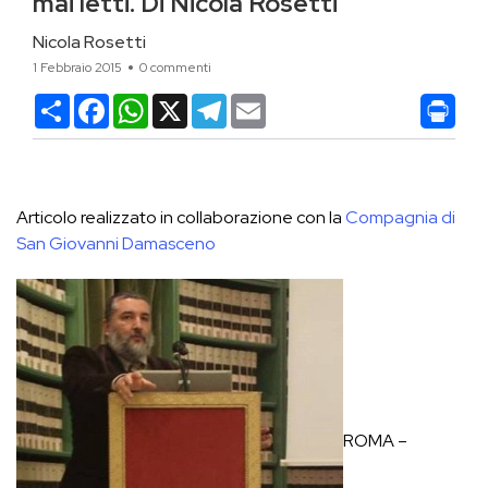
mai letti. Di Nicola Rosetti
Nicola Rosetti
1 Febbraio 2015
0 commenti
Condividi
Facebook
WhatsApp
X
Telegram
Email
Articolo realizzato in collaborazione con la
Compagnia di
San Giovanni Damasceno
ROMA –