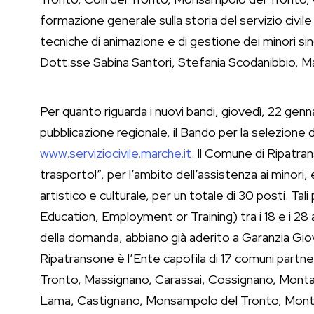
formazione generale sulla storia del servizio civile
tecniche di animazione e di gestione dei minori sing
Dott.sse Sabina Santori, Stefania Scodanibbio, Mar
Per quanto riguarda i nuovi bandi, giovedì, 22 genn
pubblicazione regionale, il Bando per la selezione d
www.serviziocivile.marche.it
. Il Comune di Ripatra
trasporto!”, per l’ambito dell’assistenza ai minori, 
artistico e culturale, per un totale di 30 posti. Tal
Education, Employment or Training) tra i 18 e i 28 
della domanda, abbiano già aderito a Garanzia Giova
Ripatransone è l’Ente capofila di 17 comuni part
Tronto, Massignano, Carassai, Cossignano, Montalto
Lama, Castignano, Monsampolo del Tronto, Montep