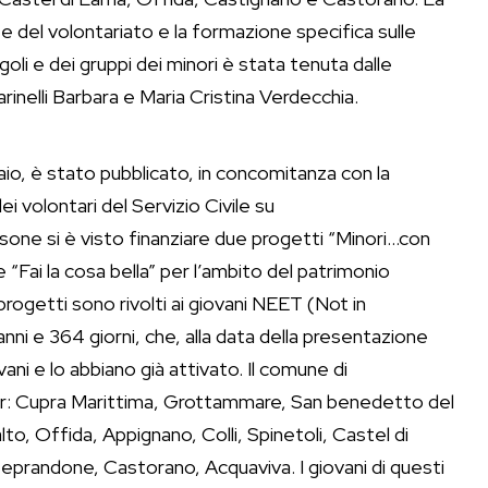
 e del volontariato e la formazione specifica sulle
oli e dei gruppi dei minori è stata tenuta dalle
inelli Barbara e Maria Cristina Verdecchia.
aio, è stato pubblicato, in concomitanza con la
ei volontari del Servizio Civile su
nsone si è visto finanziare due progetti “Minori…con
e “Fai la cosa bella” per l’ambito del patrimonio
i progetti sono rivolti ai giovani NEET (Not in
anni e 364 giorni, che, alla data della presentazione
ni e lo abbiano già attivato. Il comune di
ner: Cupra Marittima, Grottammare, San benedetto del
, Offida, Appignano, Colli, Spinetoli, Castel di
randone, Castorano, Acquaviva. I giovani di questi