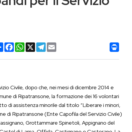
andi per il Servizio
Condividi
Facebook
WhatsApp
X
Telegram
Email
vizio Civile, dopo che, nei mesi di dicembre 2014 e
mune di Ripatransone, la formazione dei 16 volontari
to di assistenza minorile dal titolo “Liberare i minori,
mune di Ripatransone (Ente Capofila del Servizio Civile)
Massignano, Grottammare Spinetoli, Appignano del
 Castel di Lama, Offida, Castignano e Castorano. La