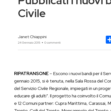
Pubblicati i nuovi b
Civile
Janet Chiappini
24 Gennaio 2015
0 commenti
RIPATRANSONE
– Escono i nuovi bandi per il Ser
gennaio 2015, si è tenuta, nella Sala Rossa del Co
del Servizio Civile Regionale, impiegati in un proget
educare gli adulti”. Il progetto ha coinvolto il Co
e 12 Comuni partner: Cupra Marittima, Carassai, 
Tronto, Colli del Tronto, Monsampolo del Tronto,