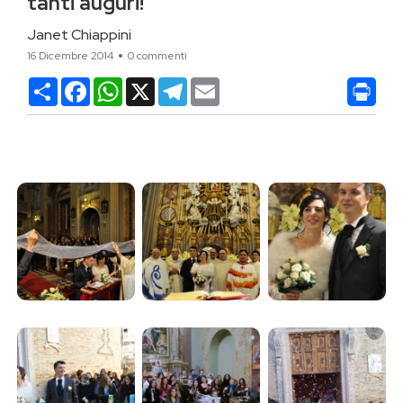
tanti auguri!
Janet Chiappini
16 Dicembre 2014
0 commenti
Condividi
Facebook
WhatsApp
X
Telegram
Email