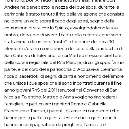
Tolentino. Don Alfredo ha tenuto l’omelia, mentre don
Andrea ha benedetto le nozze dei due sposi; durante la
cerimonia è stato tenuto il rito della velazione che consiste
nel porre un velo sopra il capo degli sposi, segno della
comunione di vita che lo Spirito, avvolgendoli con la sua
ombra, dona loro di vivere. I canti della celebrazione sono
stati animati da un coro “misto”: a far parte dei circa 30
elementi c’erano i componenti del coro della parrocchia di
San Catervo di Tolentino, di cui Matteo stesso è direttore,
della corale regionale del RnS Marche, di cui gli sposi fanno
parte, e del coro della parrocchia di Acquaviva. Cerimonia
ricca di sacerdoti, di segni, di canti e nondimeno dell’amore
che unisce i due sposi che si sono incontrati durante il fine
anno giovani RnS del 2011 tenutosi nel Convento di San
Nicola a Tolentino. Matteo e Anna vogliono ringraziare i
famigliari, in particolare i genitori Remo e Gabriella,
Francesca e Tarcisio, i parenti, gli amici e i conoscenti che
hanno preso parte a questa festa e che in questi anni li
hanno accompagnati con la preghiera, l’amicizia e