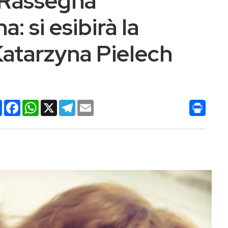
 Rassegna
: si esibirà la
 Katarzyna Pielech
Condividi
Facebook
WhatsApp
X
Telegram
Email