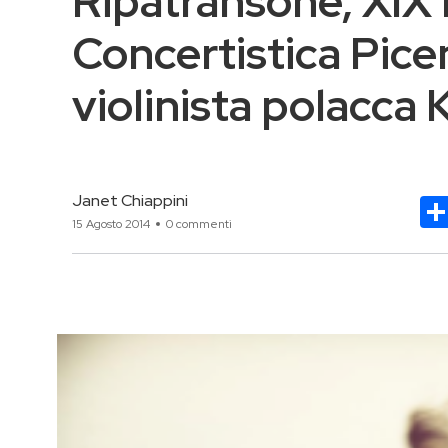
Ripatransone, XIX
Concertistica Picena
violinista polacca
Janet Chiappini
15 Agosto 2014
0 commenti